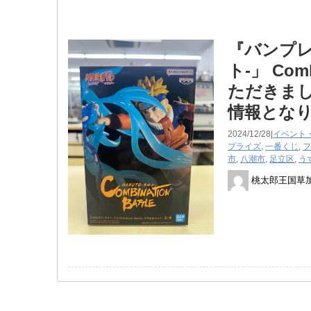
『バンプレ
ト-」 ​Co
ただきまし
情報とな
2024/12/28|
イベント
プライズ
,
一番くじ
,
フ
市
,
八潮市
,
足立区
,
うず
桃太郎王国草