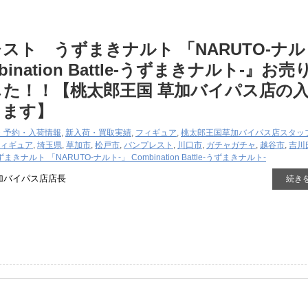
スト うずまきナルト ​「NARUTO-ナル
mbination ​Battle-うずまきナルト-』お売
た！！【桃太郎王国 草加バイパス店の
ります】
・予約・入荷情報
,
新入荷・買取実績
,
フィギュア
,
桃太郎王国草加バイパス店スタッ
ィギュア
,
埼玉県
,
草加市
,
松戸市
,
バンプレスト
,
川口市
,
ガチャガチャ
,
越谷市
,
吉川
まきナルト ​「NARUTO-ナルト-」 ​Combination ​Battle-うずまきナルト-
加バイパス店店長
続き