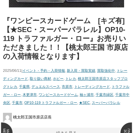
『ワンピースカードゲーム [キズ有]
【★SEC・スーパーパラレル】OP10-
119 トラファルガー・ロー』お売りい
ただきました！！【桃太郎王国 市原店
の入荷情報となります】
2025/06/11|
イベント・予約・入荷情報
,
新入荷・買取実績
,
買取強化中
,
トレー
ディングカード
,
取り扱い商材
,
ホビー
,
トレカ
,
桃太郎王国市原店スタッフブロ
グ
トレカ
,
千葉県
,
デュエルスペース
,
市原市
,
トレーディングカード
,
トラファル
ガー・ロー
,
木更津市
,
ワンピースカードゲーム
,
袖ヶ浦市
,
千葉市緑区
,
千葉市中
央区
,
千葉市
,
OP10-119 トラファルガー・ロー
,
★SEC
,
スーパーパラレル
桃太郎王国市原店店長