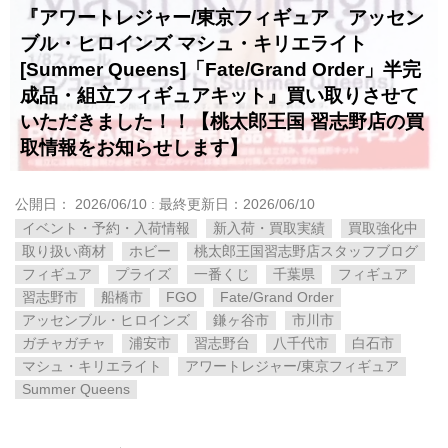
『アワートレジャー/東京フィギュア アッセン
ブル・ヒロインズ マシュ・キリエライト
[Summer Queens]「Fate/Grand Order」半完
成品・組立フィギュアキット』買い取りさせて
いただきました！！【桃太郎王国 習志野店の買
取情報をお知らせします】
公開日：
2026/06/10
: 最終更新日：2026/06/10
イベント・予約・入荷情報
新入荷・買取実績
買取強化中
取り扱い商材
ホビー
桃太郎王国習志野店スタッフブログ
フィギュア
プライズ
一番くじ
千葉県
フィギュア
習志野市
船橋市
FGO
Fate/Grand Order
アッセンブル・ヒロインズ
鎌ヶ谷市
市川市
ガチャガチャ
浦安市
習志野台
八千代市
白石市
マシュ・キリエライト
アワートレジャー/東京フィギュア
Summer Queens