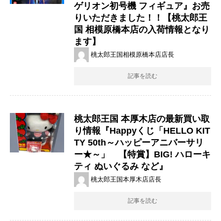
ゲリオン初号機 フィギュア』お売
りいただきました！！【桃太郎王
国 相模原橋本店の入荷情報となり
ます】
桃太郎王国相模原橋本店店長
記事を読む
桃太郎王国 本厚木店の最新買い取
り情報『Happyくじ「HELLO KIT
TY 50th～ハッピーアニバーサリ
ー★～」 【特賞】BIG! ハローキ
ティ ぬいぐるみ など』
桃太郎王国本厚木店店長
記事を読む