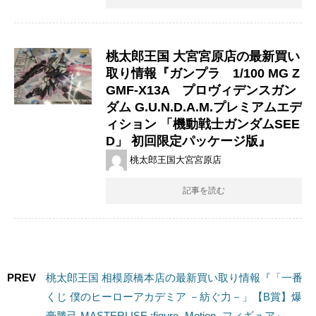
桃太郎王国 大宮宮原店の最新買い
取り情報『ガンプラ 1/100 ​MG ​Z
GMF-X13A プロヴィデンスガン
ダム ​G.U.N.D.A.M.プレミアムエデ
ィション ​「機動戦士ガンダムSEE
D」 ​初回限定パッケージ版』
桃太郎王国大宮宮原店
記事を読む
PREV
桃太郎王国 相模原橋本店の最新買い取り情報『「一番
くじ 僕のヒーローアカデミア －紡ぐ力－」【B賞】爆
豪勝己 MASTERLISE ;figure -Motion- フィギュア』