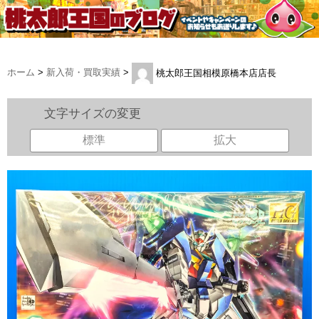
ホーム
>
新入荷・買取実績
>
桃太郎王国相模原橋本店店長
文字サイズの変更
標準
拡大