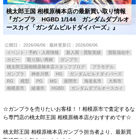
桃太郎王国 相模原橋本店の最新買い取り情報
『ガンプラ HGBD 1/144 ガンダムダブルオ
ースカイ「ガンダムビルドダイバーズ」』
公開日：
2026/06/06
: 最終更新日：2026/06/06
イベント・予約・入荷情報
新入荷・買取実績
買取強化中
ホビー
取り扱い商材
ガンプラ
桃太郎王国相模原橋本店スタッフブログ
プラモデル
ガンプラ
神奈川県
HG
ガンダムビルドダイバーズ
RG
模型
PG
MG
座間市
海老名市
大和市
相模原市
綾瀬市
HGBD
ガンダムダブルオースカイ
☆ガンプラを売りたいお客様！！相模原市で査定するな
ら専門店の桃太郎王国 相模原橋本店がおすすめです☆
桃太郎王国 相模原橋本店ガンプラ担当者より、最新買