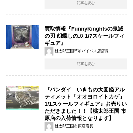
記事を読む
買取情報『FunnyKinghtsの鬼滅
の刃 ​胡蝶しのぶ ​1/7スケールフィ
ギュア』
桃太郎王国草加バイパス店店長
記事を読む
『バンダイ いきもの大図鑑アル
ティメット「オオヨロイトカゲ」
1/1スケールフィギュア』お売りい
ただきました！！【桃太郎王国 市
原店の入荷情報となります】
桃太郎王国市原店店長