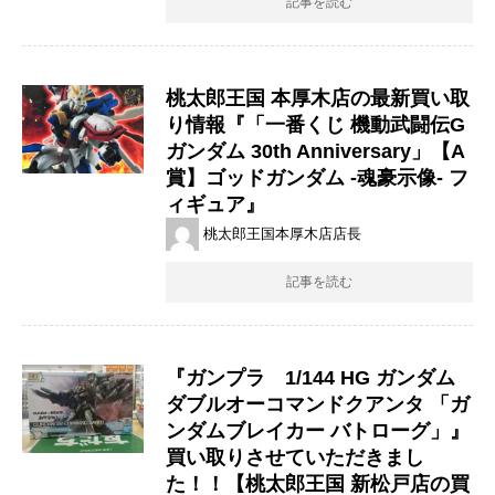
記事を読む
桃太郎王国 本厚木店の最新買い取
り情報『「一番くじ 機動武闘伝G
ガンダム 30th Anniversary」【A
賞】ゴッドガンダム -魂豪示像- フ
ィギュア』
桃太郎王国本厚木店店長
記事を読む
『ガンプラ 1/144 ​HG ​ガンダム
ダブルオーコマンドクアンタ ​「ガ
ンダムブレイカー ​バトローグ」』
買い取りさせていただきまし
た！！【桃太郎王国 新松戸店の買