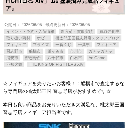
FIGHTERS ​XIV」 ​1/6 ​塗装済み完成品フィギュ
ア』
公開日：
2026/06/05
: 最終更新日：2026/06/05
イベント・予約・入荷情報
新入荷・買取実績
買取強化中
取り扱い商材
ホビー
桃太郎王国習志野店スタッフブログ
フィギュア
プライズ
一番くじ
千葉県
フィギュア
習志野市
船橋市
鎌ヶ谷市
市川市
ガチャガチャ
浦安市
習志野台
八千代市
白石市
AniGame
不知火舞
THE ​KING ​OF ​FIGHTERS ​XIV
☆フィギュアを売りたいお客様！！船橋市で査定するな
ら専門店の桃太郎王国 習志野店がおすすめです☆
本日も良い商品をお売りいただき大満足な、桃太郎王国
習志野店フィギュア担当者です。