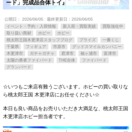
ード」完成品合体トイ』
公開日：
2026/06/05
: 最終更新日：2026/06/05
イベント・予約・入荷情報
新入荷・買取実績
買取強化中
取り扱い商材
ホビー
ホビー
桃太郎王国木更津店スタッフブログ
プライズ
一番くじ
千葉県
フィギュア
市原市
グッドスマイルカンパニー
木更津市
ガチャガチャ
君津市
袖ヶ浦市
富津市
太陽の勇者ファイバード
THE合体
ファイバード
グランバード
☆いつもご来店有難うございます。ホビーの買い取りな
ら桃太郎王国 木更津店にお任せください☆
本日も良い商品をお売りいただき大満足な、桃太郎王国
木更津店ホビー担当者です。