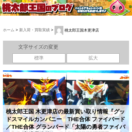
ホーム
>
新入荷・買取実績
>
桃太郎王国木更津店
文字サイズの変更
標準
拡大
桃太郎王国 木更津店の最新買い取り情報『グッ
ドスマイルカンパニー THE合体 ファイバード
／THE合体 グランバード「太陽の勇者ファイバ