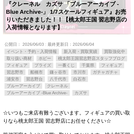
『クレーネル カズサ ​「ブルーアーカイブ ​-
Blue ​Archive-」 ​1/7スケールフィギュア』お売
りいただきました！！【桃太郎王国 習志野店の
入荷情報となります】
公開日：
2026/06/03
: 最終更新日：2026/06/04
イベント・予約・入荷情報
新入荷・買取実績
買取強化中
取り扱い商材
ホビー
桃太郎王国習志野店スタッフブログ
フィギュア
プライズ
一番くじ
千葉県
フィギュア
習志野市
船橋市
鎌ヶ谷市
市川市
ガチャガチャ
浦安市
習志野台
八千代市
白石市
ブルーアーカイブ
クレーネル
ブルーアーカイブ ​-Blue ​Archive-
カズサ
☆いつもご来店有難うございます。フィギュアの買い取
りなら桃太郎王国 習志野店にお任せください☆