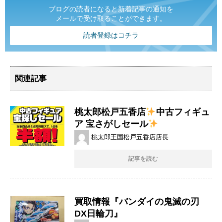
ブログの読者になると新着記事の通知を
メールで受け取ることができます。
読者登録はコチラ
関連記事
桃太郎松戸五香店
中古フィギュ
ア 宝さがしセール
桃太郎王国松戸五香店店長
記事を読む
買取情報『バンダイの鬼滅の刃
DX日輪刀』