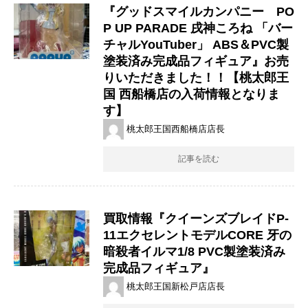
『グッドスマイルカンパニー PO
P ​UP ​PARADE ​戌神ころね ​「バー
チャルYouTuber」 ​ABS＆PVC製
塗装済み完成品フィギュア』お売
りいただきました！！【桃太郎王
国 西船橋店の入荷情報となりま
す】
桃太郎王国西船橋店店長
記事を読む
買取情報『クイーンズブレイドP-
11エクセレントモデルCORE ​牙の
暗殺者イルマ​1/8 ​PVC製塗装済み
完成品フィギュア』
桃太郎王国新松戸店店長