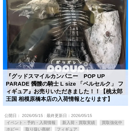
『グッドスマイルカンパニー POP UP
PARADE 髑髏の騎士 L size 「ベルセルク」 フ
ィギュア』お売りいただきました！！【桃太郎
王国 相模原橋本店の入荷情報となります】
公開日：
2026/05/15
: 最終更新日：2026/05/15
イベント・予約・入荷情報
新入荷・買取実績
買取強化中
ホビー
取り扱い商材
フィギュア