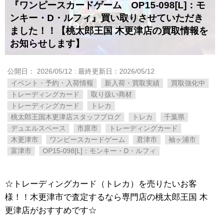
『ワンピースカードゲーム OP15-098[L]：モ
ンキー・D・ルフィ』買い取りさせていただき
ました！！【桃太郎王国 木更津店の買取情報を
お知らせします】
公開日：
2026/05/12
: 最終更新日：2026/05/12
イベント・予約・入荷情報
新入荷・買取実績
買取強化中
トレーディングカード
取り扱い商材
トレーディングカード
トレカ
桃太郎王国木更津店スタッフブログ
トレカ
千葉県
デュエルスペース
市原市
トレーディングカード
木更津市
ワンピースカードゲーム
君津市
袖ヶ浦市
富津市
OP15-098[L]：モンキー・D・ルフィ
☆トレーディングカード（トレカ）を売りたいお客
様！！木更津市で査定するなら専門店の桃太郎王国 木
更津店がおすすめです☆