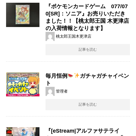
『ポケモンカードゲーム 077/07
0[SR]：ソニア』お売りいただき
ました！！【桃太郎王国 木更津店
の入荷情報となります】
桃太郎王国木更津店
記事を読む
毎月恒例
ガチャガチャイベン
ト
管理者
記事を読む
『[eStream|アルファサテライ