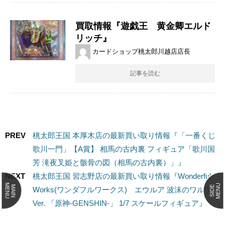
買取情報『遊戯王 黄金卿エルド
リッチ』
カードショップ桃太郎川越店店長
記事を読む
PREV
桃太郎王国 本厚木店の最新買い取り情報『「一番くじ
歌川一門」【A賞】 相馬の古内裏 フィギュア「歌川国
芳 滝夜叉姫と骸骨の図（相馬の古内裏）」』
NEXT
桃太郎王国 習志野店の最新買い取り情報『Wonderful ​
MENU
MENU
MAIN
SIDE
Works(ワンダフルワークス) エウルア ​波沫のワルツ
Ver. ​「原神-GENSHIN-」 ​1/7 ​スケールフィギュア』