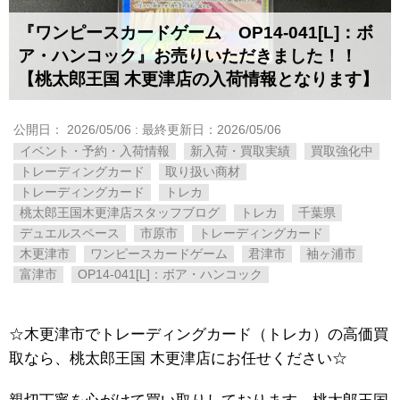
『ワンピースカードゲーム OP14-041[L]：ボ
ア・ハンコック』お売りいただきました！！
【桃太郎王国 木更津店の入荷情報となります】
公開日：
2026/05/06
: 最終更新日：2026/05/06
イベント・予約・入荷情報
新入荷・買取実績
買取強化中
トレーディングカード
取り扱い商材
トレーディングカード
トレカ
桃太郎王国木更津店スタッフブログ
トレカ
千葉県
デュエルスペース
市原市
トレーディングカード
木更津市
ワンピースカードゲーム
君津市
袖ヶ浦市
富津市
OP14-041[L]：ボア・ハンコック
☆木更津市でトレーディングカード（トレカ）の高価買
取なら、桃太郎王国 木更津店にお任せください☆