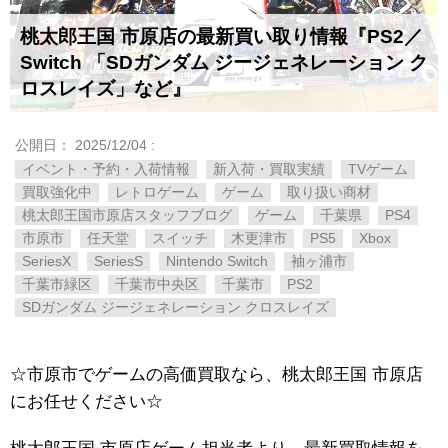
桃太郎王国 市原店の最新買い取り情報『PS2／
Switch 「SDガンダム ジージェネレーション ク
ロスレイズ」など』
公開日：
2025/12/04
:
イベント・予約・入荷情報
新入荷・買取実績
TVゲーム
買取強化中
レトロゲーム
ゲーム
取り扱い商材
桃太郎王国市原店スタッフブログ
ゲーム
千葉県
PS4
市原市
任天堂
スイッチ
木更津市
PS5
Xbox
SeriesX
SeriesS
Nintendo Switch
袖ヶ浦市
千葉市緑区
千葉市中央区
千葉市
PS2
SDガンダム ジージェネレーション クロスレイズ
☆市原市でゲームの高価買取なら、桃太郎王国 市原店
にお任せください☆