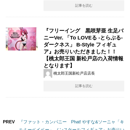
記事を読む
『フリーイング 黒咲芽亜 ​生足バ
ニーVer. ​「To ​LOVEる ​-とらぶる- ​
ダークネス」 ​B-Style フィギュ
ア』お売りいただきました！！
【桃太郎王国 新松戸店の入荷情報
となります】
桃太郎王国新松戸店店長
記事を読む
PREV
『ファット・カンパニー Phat! やすな&ソーニャ「キ
ルミーベイベー」 ノンスケールフィギュア』お売りい