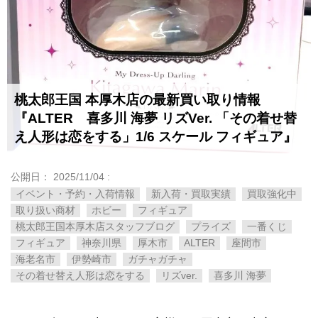
桃太郎王国 本厚木店の最新買い取り情報
『ALTER 喜多川 海夢 リズVer. 「その着せ替
え人形は恋をする」1/6 スケール フィギュア』
公開日：
2025/11/04
:
イベント・予約・入荷情報
新入荷・買取実績
買取強化中
取り扱い商材
ホビー
フィギュア
桃太郎王国本厚木店スタッフブログ
プライズ
一番くじ
フィギュア
神奈川県
厚木市
ALTER
座間市
海老名市
伊勢崎市
ガチャガチャ
その着せ替え人形は恋をする
リズver.
喜多川 海夢