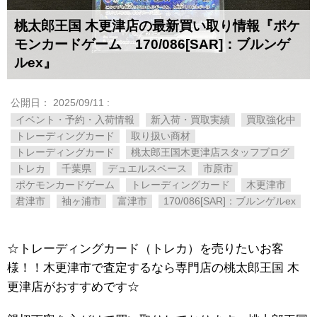
桃太郎王国 木更津店の最新買い取り情報『ポケ
モンカードゲーム 170/086[SAR]：ブルンゲ
ルex』
公開日：
2025/09/11
:
イベント・予約・入荷情報
新入荷・買取実績
買取強化中
トレーディングカード
取り扱い商材
トレーディングカード
桃太郎王国木更津店スタッフブログ
トレカ
千葉県
デュエルスペース
市原市
ポケモンカードゲーム
トレーディングカード
木更津市
君津市
袖ヶ浦市
富津市
170/086[SAR]：ブルンゲルex
☆トレーディングカード（トレカ）を売りたいお客
様！！木更津市で査定するなら専門店の桃太郎王国 木
更津店がおすすめです☆