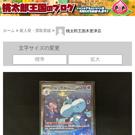
ホーム
>
新入荷・買取実績
>
桃太郎王国木更津店
文字サイズの変更
標準
拡大