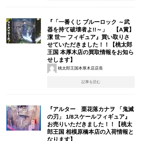
『「一番くじ ブルーロック ～武
器を持て破壊者よ!!～」 【A賞】
潔 世一 フィギュア』買い取りさ
せていただきました！！【桃太郎
王国 本厚木店の買取情報をお知ら
せします】
桃太郎王国本厚木店店長
記事を読む
『アルター 栗花落カナヲ ​「鬼滅
の刃」 1/8スケールフィギュア』
お売りいただきました！！【桃太
郎王国 相模原橋本店の入荷情報と
なります】