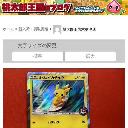
ホーム
>
新入荷・買取実績
>
桃太郎王国木更津店
文字サイズの変更
標準
拡大