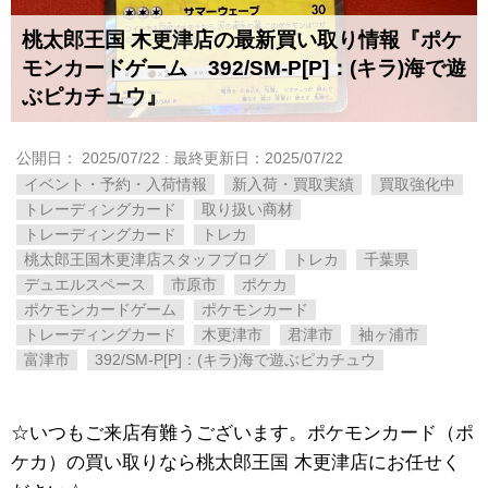
桃太郎王国 木更津店の最新買い取り情報『ポケ
モンカードゲーム 392/SM-P[P]：(キラ)海で遊
ぶピカチュウ』
公開日：
2025/07/22
: 最終更新日：2025/07/22
イベント・予約・入荷情報
新入荷・買取実績
買取強化中
トレーディングカード
取り扱い商材
トレーディングカード
トレカ
桃太郎王国木更津店スタッフブログ
トレカ
千葉県
デュエルスペース
市原市
ポケカ
ポケモンカードゲーム
ポケモンカード
トレーディングカード
木更津市
君津市
袖ヶ浦市
富津市
392/SM-P[P]：(キラ)海で遊ぶピカチュウ
☆いつもご来店有難うございます。ポケモンカード（ポ
ケカ）の買い取りなら桃太郎王国 木更津店にお任せく