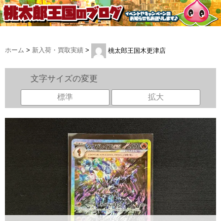
ホーム
>
新入荷・買取実績
>
桃太郎王国木更津店
文字サイズの変更
標準
拡大