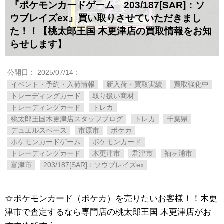
『ポケモンカードゲーム 203/187[SAR]：ソ
ウブレイズex』買い取りさせていただきまし
た！！【桃太郎王国 木更津店の買取情報をお知
らせします】
公開日：
2025/07/14
:
イベント・予約・入荷情報
新入荷・買取実績
買取強化中
トレーディングカード
取り扱い商材
トレーディングカード
トレカ
桃太郎王国木更津店スタッフブログ
トレカ
千葉県
デュエルスペース
市原市
ポケカ
ポケモンカードゲーム
ポケモンカード
トレーディングカード
木更津市
君津市
袖ヶ浦市
富津市
203/187[SAR]：ソウブレイズex
☆ポケモンカード（ポケカ）を売りたいお客様！！木更
津市で査定するなら専門店の桃太郎王国 木更津店がお