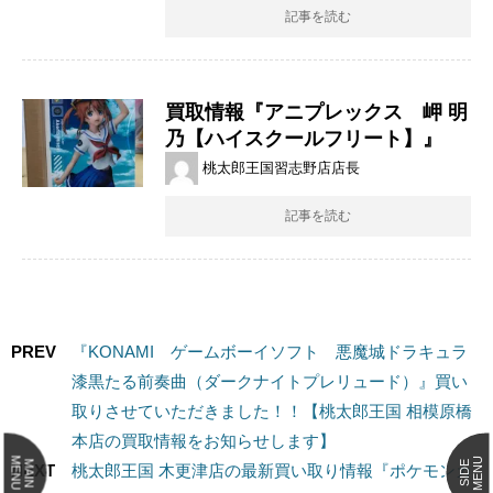
記事を読む
買取情報『アニプレックス 岬 ​明
乃【ハイスクールフリート】』
桃太郎王国習志野店店長
記事を読む
PREV
『KONAMI ゲームボーイソフト 悪魔城ドラキュラ
漆黒たる前奏曲（ダークナイトプレリュード）』買い
取りさせていただきました！！【桃太郎王国 相模原橋
本店の買取情報をお知らせします】
MENU
MENU
MAIN
SIDE
NEXT
桃太郎王国 木更津店の最新買い取り情報『ポケモンカ