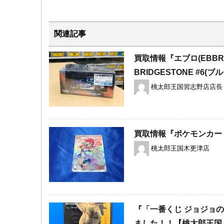
関連記事
買取情報『エブロ(EBBRO)の
BRIDGESTONE ​#6(ブ
桃太郎王国習志野店店長
買取情報『ポケモンカー
桃太郎王国木更津店
『「一番くじ ジョジョの奇
ました！！【桃太郎王国