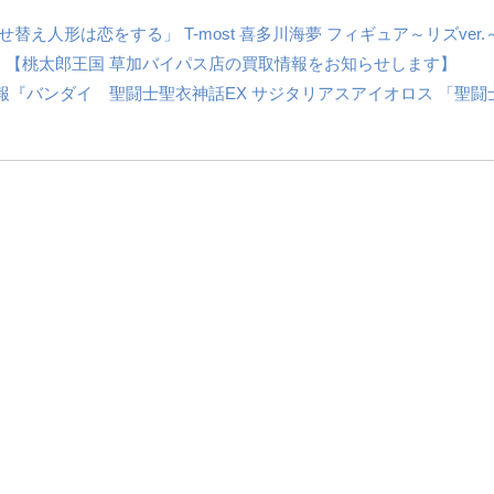
せ替え人形は恋をする」 ​T-most ​喜多川海夢 ​フィギュア～リズver.
！【桃太郎王国 草加バイパス店の買取情報をお知らせします】
報『バンダイ 聖闘士聖衣神話EX サジタリアスアイオロス 「聖闘