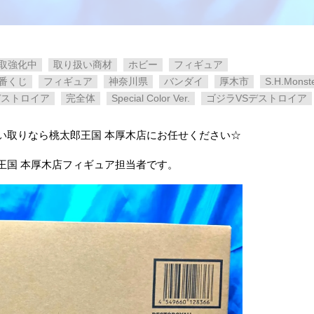
取強化中
取り扱い商材
ホビー
フィギュア
番くじ
フィギュア
神奈川県
バンダイ
厚木市
S.H.Monste
デストロイア
完全体
Special Color Ver.
ゴジラVSデストロイア
い取りなら桃太郎王国 本厚木店にお任せください☆
王国 本厚木店フィギュア担当者です。