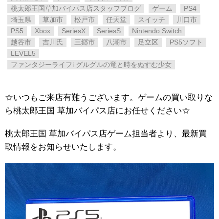
桃太郎王国草加バイパス店スタッフブログ
ゲーム
PS4
埼玉県
草加市
松戸市
任天堂
スイッチ
川口市
PS5
Xbox
SeriesX
SeriesS
Nintendo Switch
越谷市
吉川氏
三郷市
八潮市
足立区
PS5ソフト
LEVEL5
ファンタジーライフi ​グルグルの竜と時をぬすむ少女
☆いつもご来店有難うございます。ゲームの買い取りな
ら桃太郎王国 草加バイパス店にお任せください☆
桃太郎王国 草加バイパス店ゲーム担当者より、最新買
取情報をお知らせいたします。