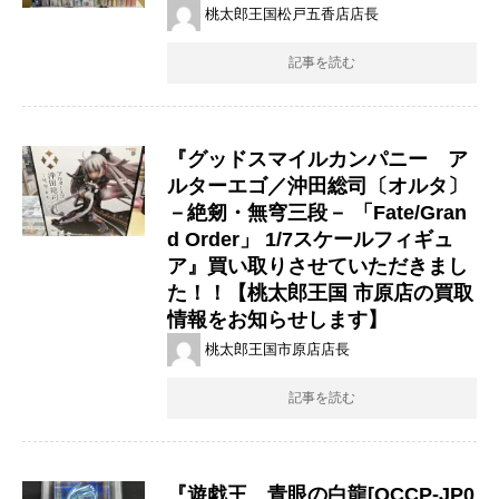
桃太郎王国松戸五香店店長
記事を読む
『グッドスマイルカンパニー ア
ルターエゴ／沖田総司〔オルタ〕
－絶剱・無穹三段－ 「Fate/Gran
d Order」 1/7スケールフィギュ
ア』買い取りさせていただきまし
た！！【桃太郎王国 市原店の買取
情報をお知らせします】
桃太郎王国市原店店長
記事を読む
『遊戯王 青眼の白龍[QCCP-JP0