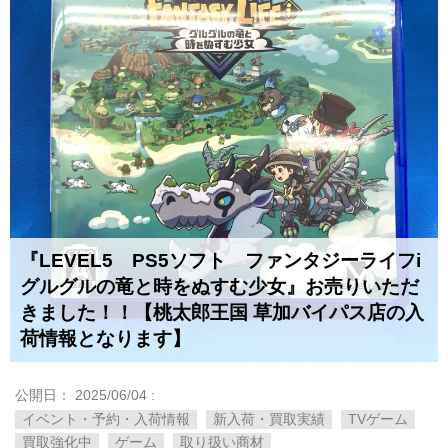
『LEVEL5 PS5ソフト ファンタジーライフi ​
グルグルの竜と時をぬすむ少女』お売りいただ
きました！！【桃太郎王国 草加バイパス店の入
荷情報となります】
公開日：
2025/06/04
:
イベント・予約・入荷情報
新入荷・買取実績
TVゲーム
買取強化中
ゲーム
取り扱い商材