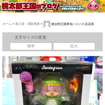
ホーム
>
新入荷・買取実績
>
桃太郎王国草加バイパス店店長
文字サイズの変更
標準
拡大