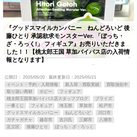
『グッドスマイルカンパニー ねんどろいど ​後
藤ひとり ​承認欲求モンスターVer. ​「ぼっち・
ざ・ろっく!」 フィギュア』お売りいただきま
した！！【桃太郎王国 草加バイパス店の入荷情
報となります】
公開日：
2025/05/20
: 最終更新日：2025/05/21
イベント・予約・入荷情報
新入荷・買取実績
買取強化中
取り扱い商材
ホビー
フィギュア
桃太郎王国草加バイパス店スタッフブログ
プライズ
一番くじ
フィギュア
埼玉県
草加市
松戸市
グッドスマイルカンパニー
ねんどろいど
川口市
ガチャガチャ
越谷市
吉川氏
三郷市
八潮市
足立区
後藤ひとり
ぼっち・ざ・ろっく