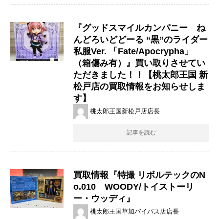
『グッドスマイルカンパニー ね
んどろいどどーる ​“黒”のライダー
​私服Ver. ​「Fate/Apocrypha」
（箱傷み有）』買い取りさせてい
ただきました！！【桃太郎王国 新
松戸店の買取情報をお知らせしま
す】
桃太郎王国新松戸店店長
記事を読む
買取情報『特撮 ​リボルテックのN
o.010 WOODY/トイストーリ
ー・ウッディ』
桃太郎王国草加バイパス店店長