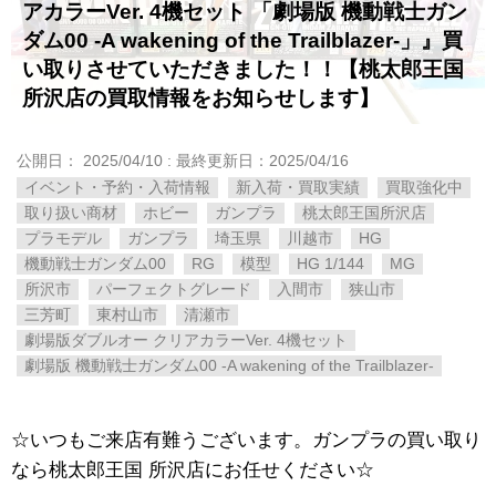
アカラーVer. 4機セット 「劇場版 機動戦士ガン
ダム00 -A wakening of the Trailblazer-」』買
い取りさせていただきました！！【桃太郎王国
所沢店の買取情報をお知らせします】
公開日：
2025/04/10
: 最終更新日：2025/04/16
イベント・予約・入荷情報
新入荷・買取実績
買取強化中
取り扱い商材
ホビー
ガンプラ
桃太郎王国所沢店
プラモデル
ガンプラ
埼玉県
川越市
HG
機動戦士ガンダム00
RG
模型
HG 1/144
MG
所沢市
パーフェクトグレード
入間市
狭山市
三芳町
東村山市
清瀬市
劇場版ダブルオー クリアカラーVer. 4機セット
劇場版 機動戦士ガンダム00 -A wakening of the Trailblazer-
☆いつもご来店有難うございます。ガンプラの買い取り
なら桃太郎王国 所沢店にお任せください☆