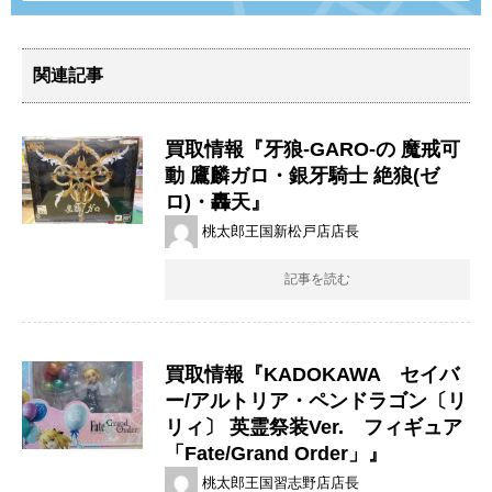
関連記事
買取情報『牙狼-GARO-の 魔戒可
動 ​鷹麟ガロ・銀牙騎士 ​絶狼(ゼ
ロ)・轟天』
桃太郎王国新松戸店店長
記事を読む
買取情報『KADOKAWA セイバ
ー/アルトリア・ペンドラゴン〔リ
リィ〕 英霊祭装Ver. フィギュア
「Fate/Grand Order」』
桃太郎王国習志野店店長