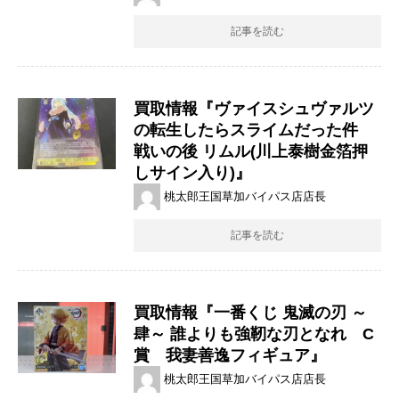
記事を読む
買取情報『ヴァイスシュヴァルツ
の転生したらスライムだった件
戦いの後 ​リムル(川上泰樹金箔押
しサイン入り)』
桃太郎王国草加バイパス店店長
記事を読む
買取情報『一番くじ ​鬼滅の刃 ​～
肆～ ​誰よりも強靭な刃となれ C
賞 我妻善逸フィギュア』
桃太郎王国草加バイパス店店長