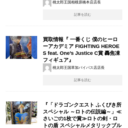
桃太郎王国相模原橋本店店長
記事を読む
買取情報『 一番くじ ​僕のヒーロ
ーアカデミア ​FIGHTING ​HEROE
S ​feat. ​One’s ​Justice ​C賞 ​轟焦凍 ​
フィギュア』
桃太郎王国草加バイパス店店長
記事を読む
『「ドラゴンクエスト ふくびき所
スペシャル ～ロトの伝説編～」≪
さいごの1枚で賞≫ロトの剣・ロ
トの盾 スペシャルメタリックブル