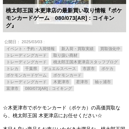
桃太郎王国 木更津店の最新買い取り情報『ポケ
モンカードゲーム 080/073[AR]：コイキン
グ』
公開日：
2025/03/03
:
イベント・予約・入荷情報
新入荷・買取実績
買取強化中
トレーディングカード
取り扱い商材
トレーディングカード
桃太郎王国木更津店スタッフブログ
トレカ
千葉県
デュエルスペース
市原市
ポケカ
ポケモンカードゲーム
ポケモンカード
トレーディングカード
木更津市
君津市
袖ヶ浦市
富津市
080/073[AR]：コイキング
☆木更津市でポケモンカード（ポケカ）の高価買取な
ら、桃太郎王国 木更津店にお任せください☆