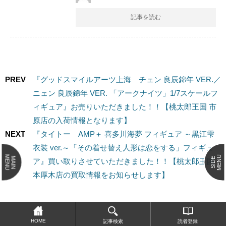
記事を読む
PREV
『グッドスマイルアーツ上海 チェン 良辰錦年 VER.／
ニェン 良辰錦年 VER. 「アークナイツ」1/7スケールフ
ィギュア』お売りいただきました！！【桃太郎王国 市
原店の入荷情報となります】
NEXT
『タイトー AMP＋ 喜多川海夢 フィギュア ～黒江雫
衣装 ver.～「その着せ替え人形は恋をする」フィギュ
MENU
MENU
MAIN
SIDE
ア』買い取りさせていただきました！！【桃太郎王国
本厚木店の買取情報をお知らせします】
HOME
記事検索
読者登録