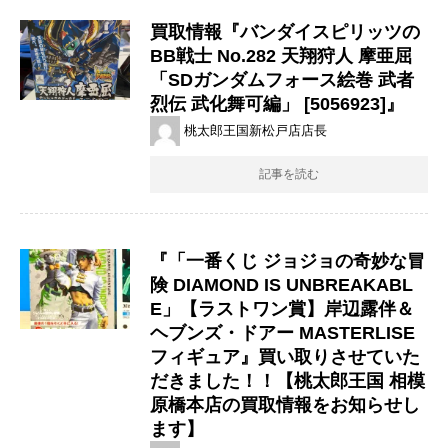
買取情報『バンダイスピリッツの
BB戦士 ​No.282 ​天翔狩人 ​摩亜屈 ​
「SDガンダムフォース絵巻 ​武者
烈伝 ​武化舞可編」 ​[5056923]』
桃太郎王国新松戸店店長
記事を読む
『「一番くじ ジョジョの奇妙な冒
険 DIAMOND IS UNBREAKABL
E」【ラストワン賞】岸辺露伴＆
ヘブンズ・ドアー MASTERLISE
フィギュア』買い取りさせていた
だきました！！【桃太郎王国 相模
原橋本店の買取情報をお知らせし
ます】