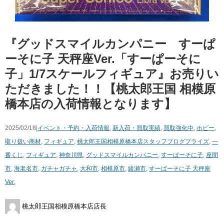
『グッドスマイルカンパニー すーぱ
ーそに子 天秤座Ver.「すーぱーそに
子」1/7スケールフィギュア』お売りい
ただきました！！【桃太郎王国 相模原
橋本店の入荷情報となります】
2025/02/18|
イベント・予約・入荷情報
,
新入荷・買取実績
,
買取強化中
,
ホビー
,
取り扱い商材
,
フィギュア
,
桃太郎王国相模原橋本店スタッフブログ
プライズ
,
一
番くじ
,
フィギュア
,
神奈川県
,
グッドスマイルカンパニー
,
すーぱーそに子
,
座間
市
,
海老名市
,
ガチャガチャ
,
大和市
,
相模原市
,
綾瀬市
,
すーぱーそに子 天秤座
Ver.
桃太郎王国相模原橋本店店長