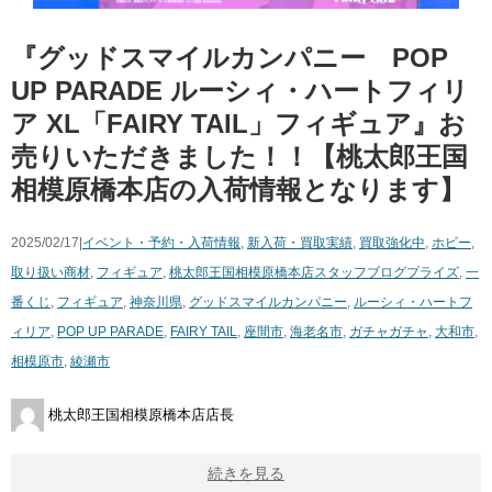
『グッドスマイルカンパニー POP
UP PARADE ルーシィ・ハートフィリ
ア XL「FAIRY TAIL」フィギュア』お
売りいただきました！！【桃太郎王国
相模原橋本店の入荷情報となります】
2025/02/17|
イベント・予約・入荷情報
,
新入荷・買取実績
,
買取強化中
,
ホビー
,
取り扱い商材
,
フィギュア
,
桃太郎王国相模原橋本店スタッフブログ
プライズ
,
一
番くじ
,
フィギュア
,
神奈川県
,
グッドスマイルカンパニー
,
ルーシィ・ハートフ
ィリア
,
POP UP PARADE
,
FAIRY TAIL
,
座間市
,
海老名市
,
ガチャガチャ
,
大和市
,
相模原市
,
綾瀬市
桃太郎王国相模原橋本店店長
続きを見る