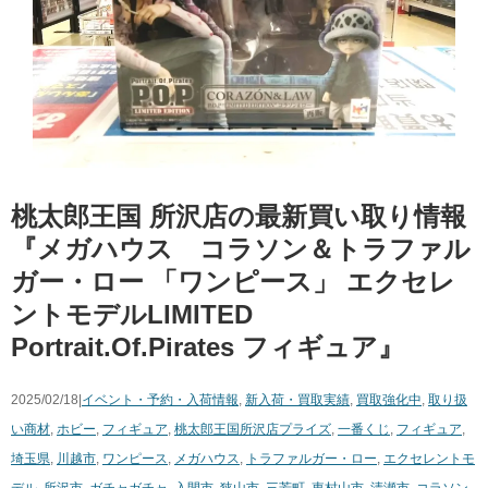
桃太郎王国 所沢店の最新買い取り情報
『メガハウス コラソン＆トラファル
ガー・ロー ​「ワンピース」 ​エクセレ
ントモデルLIMITED ​
Portrait.Of.Pirates フィギュア』
2025/02/18|
イベント・予約・入荷情報
,
新入荷・買取実績
,
買取強化中
,
取り扱
い商材
,
ホビー
,
フィギュア
,
桃太郎王国所沢店
プライズ
,
一番くじ
,
フィギュア
,
埼玉県
,
川越市
,
ワンピース
,
メガハウス
,
トラファルガー・ロー
,
エクセレントモ
デル
,
所沢市
,
ガチャガチャ
,
入間市
,
狭山市
,
三芳町
,
東村山市
,
清瀬市
,
コラソン
,