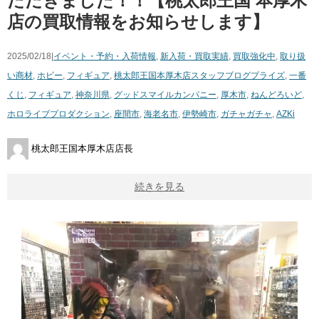
ただきました！！【桃太郎王国 本厚木
店の買取情報をお知らせします】
2025/02/18|
イベント・予約・入荷情報
,
新入荷・買取実績
,
買取強化中
,
取り扱
い商材
,
ホビー
,
フィギュア
,
桃太郎王国本厚木店スタッフブログ
プライズ
,
一番
くじ
,
フィギュア
,
神奈川県
,
グッドスマイルカンパニー
,
厚木市
,
ねんどろいど
,
ホロライブプロダクション
,
座間市
,
海老名市
,
伊勢崎市
,
ガチャガチャ
,
AZKi
桃太郎王国本厚木店店長
続きを見る