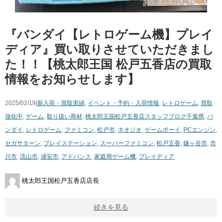
『バンダイ【レトロゲーム機】プレイ
ディア』買い取りさせていただきまし
た！！【桃太郎王国 松戸五香店の買取
情報をお知らせします】
2025/02/19|
新入荷・買取実績
,
イベント・予約・入荷情報
,
レトロゲーム
,
買取
強化中
,
ゲーム
,
取り扱い商材
,
桃太郎王国松戸五香店スタッフブログ
千葉県
,
バ
ンダイ
,
レトロゲーム
,
ファミコン
,
松戸市
,
ネオジオ
,
ゲームボーイ
,
PCエンジン
,
セガサターン
,
プレイステーション
,
スーパーファミコン
,
松戸五香
,
鎌ヶ谷市
,
市
川市
,
流山市
,
浦安市
,
アドバンス
,
家庭用ゲーム機
,
プレイディア
桃太郎王国松戸五香店店長
続きを見る