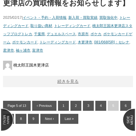
更津店の買取情報をお知らせします】
2025/02/17|
イベント・予約・入荷情報
,
新入荷・買取実績
,
買取強化中
,
トレー
ディングカード
,
取り扱い商材
,
トレーディングカード
,
桃太郎王国木更津店スタ
ッフブログ
トレカ
,
千葉県
,
デュエルスペース
,
市原市
,
ポケカ
,
ポケモンカードゲ
ーム
,
ポケモンカード
,
トレーディングカード
,
木更津市
,
081/068[SR]：セレナ
,
君津市
,
袖ヶ浦市
,
富津市
桃太郎王国木更津店
続きを見る
Page 5 of 13
‹ Previous
1
2
3
4
5
6
MENU
MENU
MAIN
SIDE
7
8
9
Next ›
Last »