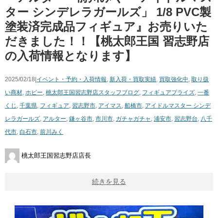
ター ​シンデレラガールズ」 ​1/8 ​PVC製
塗装済完成品フィギュア』お売りいた
だきました！！【桃太郎王国 習志野店
の入荷情報となります】
2025/02/18|
イベント・予約・入荷情報
,
新入荷・買取実績
,
買取強化中
,
取り扱
い商材
,
ホビー
,
桃太郎王国習志野店スタッフブログ
,
フィギュア
プライズ
,
一番
くじ
,
千葉県
,
フィギュア
,
習志野市
,
アイマス
,
船橋市
,
アイドルマスター ​シンデ
レラガールズ
,
アルター
,
鎌ヶ谷市
,
市川市
,
ガチャガチャ
,
浦安市
,
習志野台
,
八千
代市
,
白石市
,
前川みく
桃太郎王国習志野店店長
続きを見る