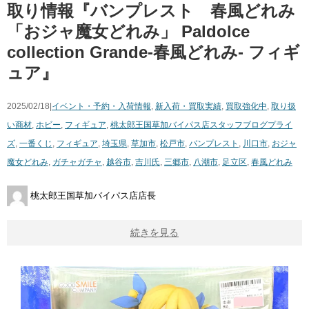
取り情報『バンプレスト 春風どれみ ​
「おジャ魔女どれみ」 ​Paldolce ​
collection ​Grande-春風どれみ- フィギ
ュア』
2025/02/18|
イベント・予約・入荷情報
,
新入荷・買取実績
,
買取強化中
,
取り扱
い商材
,
ホビー
,
フィギュア
,
桃太郎王国草加バイパス店スタッフブログ
プライ
ズ
,
一番くじ
,
フィギュア
,
埼玉県
,
草加市
,
松戸市
,
バンプレスト
,
川口市
,
おジャ
魔女どれみ
,
ガチャガチャ
,
越谷市
,
吉川氏
,
三郷市
,
八潮市
,
足立区
,
春風どれみ
桃太郎王国草加バイパス店店長
続きを見る