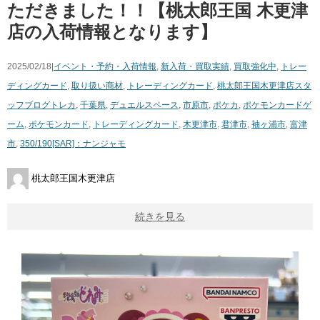
ただきました！！【桃太郎王国 木更津
店の入荷情報となります】
2025/02/18|
イベント・予約・入荷情報
,
新入荷・買取実績
,
買取強化中
,
トレー
ディングカード
,
取り扱い商材
,
トレーディングカード
,
桃太郎王国木更津店スタ
ッフブログ
トレカ
,
千葉県
,
デュエルスペース
,
市原市
,
ポケカ
,
ポケモンカードゲ
ーム
,
ポケモンカード
,
トレーディングカード
,
木更津市
,
君津市
,
袖ヶ浦市
,
富津
市
,
350/190[SAR]：ナンジャモ
桃太郎王国木更津店
続きを見る