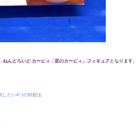
 ねんどろいど ​カービィ「星のカービィ」フィギュア
となります
試したい4つの対処法
８