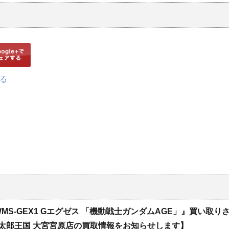
G ​WMS-GEX1 ​Gエグゼス ​「機動戦士ガンダムAGE」』買い取り
太郎王国 大宮宮原店の買取情報をお知らせします】