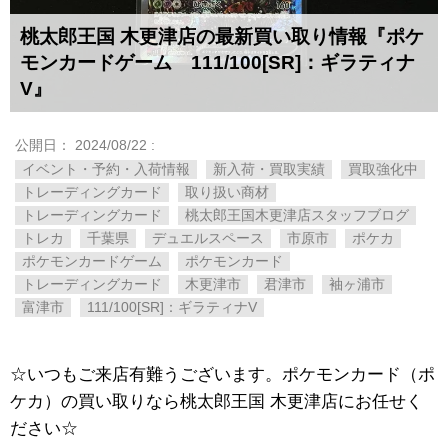
桃太郎王国 木更津店の最新買い取り情報『ポケ
モンカードゲーム 111/100[SR]：ギラティナ
V』
公開日：
2024/08/22
:
イベント・予約・入荷情報
新入荷・買取実績
買取強化中
トレーディングカード
取り扱い商材
トレーディングカード
桃太郎王国木更津店スタッフブログ
トレカ
千葉県
デュエルスペース
市原市
ポケカ
ポケモンカードゲーム
ポケモンカード
トレーディングカード
木更津市
君津市
袖ヶ浦市
富津市
111/100[SR]：ギラティナV
☆いつもご来店有難うございます。ポケモンカード（ポ
ケカ）の買い取りなら桃太郎王国 木更津店にお任せく
ださい☆