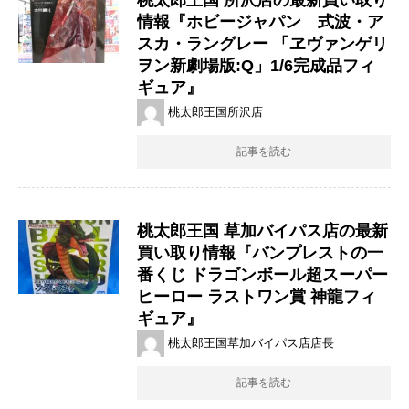
情報『ホビージャパン 式波・ア
スカ・ラングレー 「ヱヴァンゲリ
ヲン新劇場版:Q」1/6完成品フィ
ギュア』
桃太郎王国所沢店
記事を読む
桃太郎王国 草加バイパス店の最新
買い取り情報『バンプレストの一
番くじ ​ドラゴンボール超スーパー
ヒーロー ​ラストワン賞 ​神龍フィ
ギュア』
桃太郎王国草加バイパス店店長
記事を読む