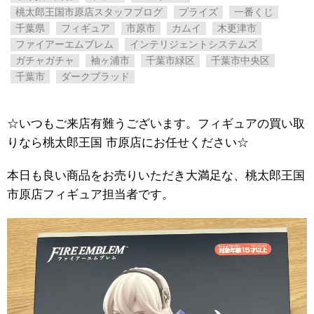
桃太郎王国市原店スタッフブログ
プライズ
一番くじ
千葉県
フィギュア
市原市
カムイ
木更津市
ファイアーエムブレム
インテリジェントシステムズ
ガチャガチャ
袖ヶ浦市
千葉市緑区
千葉市中央区
千葉市
ダークブラッド
☆いつもご来店有難うございます。フィギュアの買い取
りなら桃太郎王国 市原店にお任せください☆
本日も良い商品をお売りいただき大満足な、桃太郎王国
市原店フィギュア担当者です。