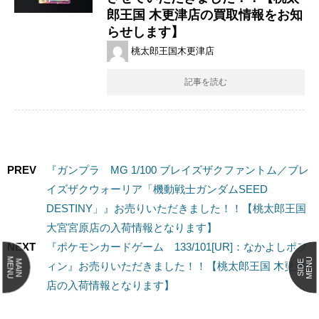
郎王国 木更津店の買取情報をお知
らせします】
桃太郎王国木更津店
記事を読む
PREV
『ガンプラ MG 1/100 ブレイズザクファントム／ブレ
イズザクウォーリア「機動戦士ガンダムSEED
DESTINY」』お売りいただきました！！【桃太郎王国
大宮宮原店の入荷情報となります】
NEXT
『ポケモンカードゲーム 133/101[UR]：なかよしポフ
MENU
MENU
MAIN
SIDE
ィン』お売りいただきました！！【桃太郎王国 木更津
店の入荷情報となります】