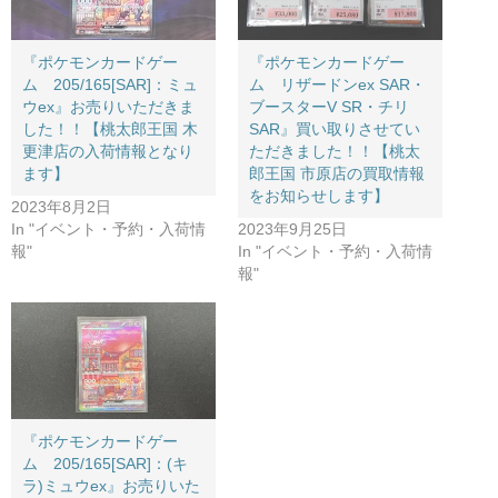
『ポケモンカードゲー
『ポケモンカードゲー
ム 205/165[SAR]：ミュ
ム リザードンex SAR・
ウex』お売りいただきま
ブースターV SR・チリ
した！！【桃太郎王国 木
SAR』買い取りさせてい
更津店の入荷情報となり
ただきました！！【桃太
ます】
郎王国 市原店の買取情報
をお知らせします】
2023年8月2日
In "イベント・予約・入荷情
2023年9月25日
報"
In "イベント・予約・入荷情
報"
『ポケモンカードゲー
ム 205/165[SAR]：(キ
ラ)ミュウex』お売りいた