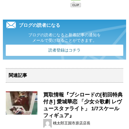
ブログの読者になる
ブログの読者になると新着記事の通知を
メールで受け取ることができます。
読者登録はコチラ
関連記事
買取情報『ブシロードの[初回特典
付き] ​愛城華恋 ​「少女☆歌劇 ​レヴ
ュースタァライト」 ​1/7スケール
フィギュア』
桃太郎王国市原店店長