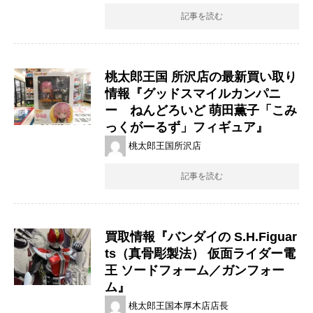
記事を読む
桃太郎王国 所沢店の最新買い取り
情報『グッドスマイルカンパニ
ー ねんどろいど 萌田薫子「こみ
っくがーるず」フィギュア』
桃太郎王国所沢店
記事を読む
買取情報『バンダイの S.H.Figuar
ts（真骨彫製法） ​仮面ライダー電
王 ​ソードフォーム／ガンフォー
ム』
桃太郎王国本厚木店店長