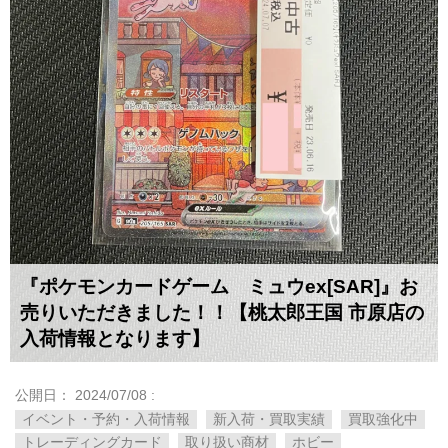
『ポケモンカードゲーム ミュウex[SAR]』お
売りいただきました！！【桃太郎王国 市原店の
入荷情報となります】
公開日：
2024/07/08
:
イベント・予約・入荷情報
新入荷・買取実績
買取強化中
トレーディングカード
取り扱い商材
ホビー