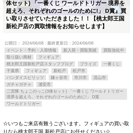
体セット) ​「一番くじ ​ワールドトリガー ​境界を
超えろ、それぞれのゴールのために!」 ​D賞』買
い取りさせていただきました！！【桃太郎王国
新松戸店の買取情報をお知らせします】
公開日：
2024/06/08
: 最終更新日：2024/06/08
イベント・予約・入荷情報
新入荷・買取実績
買取強化中
取り扱い商材
フィギュア
桃太郎王国新松戸店スタッフブログ
プライズ
一番くじ
千葉県
フィギュア
新松戸
松戸市
バンダイスピリッツ
鎌ヶ谷市
市川市
流山市
ガチャガチャ
浦安市
二宮隊 ​ちょこのっこ(3体セット) ​「一番くじ ​ワールドトリガー ​
境界を超えろ、それぞれのゴールのために!」 ​D賞
ワールドトリガー
☆いつもご来店有難うございます。フィギュアの買い取
りなら桃太郎王国 新松戸店にお任せください☆