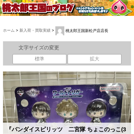
ホーム
>
新入荷・買取実績
>
桃太郎王国新松戸店店長
文字サイズの変更
標準
拡大
『バンダイスピリッツ 二宮隊 ​ちょこのっこ(3