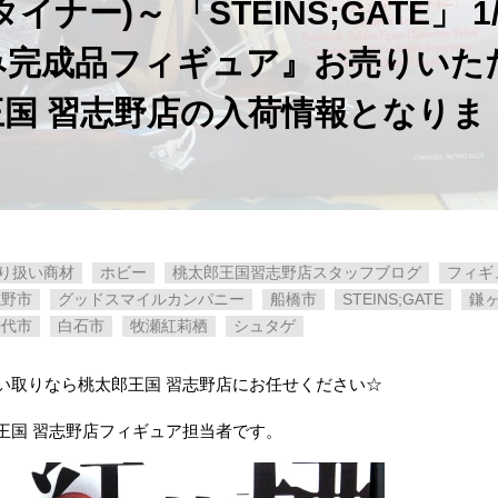
)～ ​「STEINS;GATE」 ​1/7
み完成品フィギュア』お売りいた
国 習志野店の入荷情報となりま
り扱い商材
ホビー
桃太郎王国習志野店スタッフブログ
フィギ
志野市
グッドスマイルカンパニー
船橋市
STEINS;GATE
鎌
千代市
白石市
牧瀬紅莉栖
シュタゲ
い取りなら桃太郎王国 習志野店にお任せください☆
王国 習志野店フィギュア担当者です。