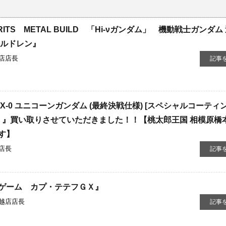
IRITS METAL ​BUILD 「Hi-νガンダム」 機動戦士ガンダム
チルドレン』
店店長
記事
 ​RX-0 ​ユニコーンガンダム ​(最終決戦仕様) ​[スペシャルコーティ
」』買い取りさせていただきました！！【桃太郎王国 相模原橋
す】
店長
記事
ゲーム カプ・テテフＧＸ』
越店店長
記事