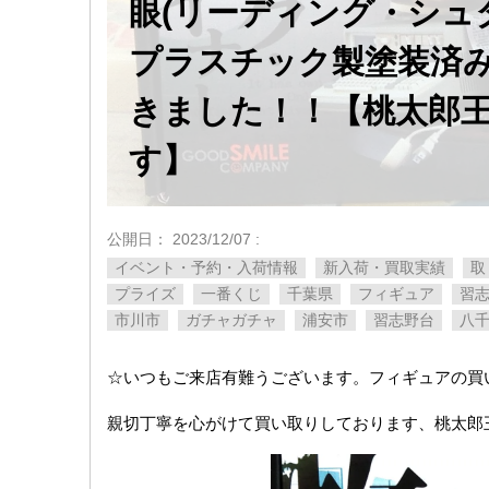
眼(リーディング・シュタイナー
プラスチック製塗装済
きました！！【桃太郎王
す】
公開日：
2023/12/07
:
イベント・予約・入荷情報
新入荷・買取実績
取
プライズ
一番くじ
千葉県
フィギュア
習
市川市
ガチャガチャ
浦安市
習志野台
八
☆いつもご来店有難うございます。フィギュアの買
親切丁寧を心がけて買い取りしております、桃太郎