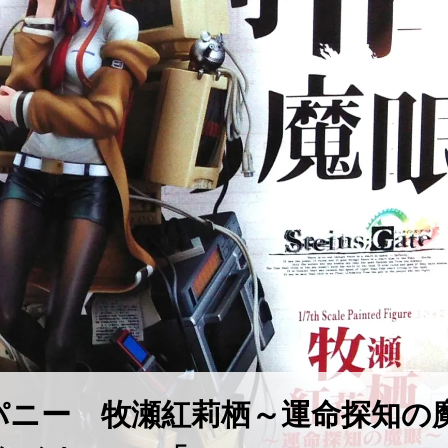
パニー 牧瀬紅莉栖～運命探知の