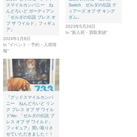
スマイルカンパニー ね
Switch ゼルダの伝説 テ
んどろいど ​ガーディアン ​
ィアーズ オブ ザ キング
「ゼルダの伝説 ​ブレス ​オ
ダム』
ブ ​ザ ​ワイルド」フィギュ
2023年5月24日
ア』
In "新入荷・買取実績"
2024年1月8日
In "イベント・予約・入荷情
報"
『グッドスマイルカンパ
ニー ねんどろいど ​リン
ク ​ブレス ​オブ ​ザ ​ワイル
ドVer. ​「ゼルダの伝説 ​ブ
レス ​オブ ​ザ ​ワイルド」
フィギュア』買い取りさ
せていただきました！！