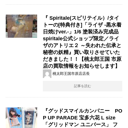
『 Spiritale(スピリテイル）/タイ
トーの[特典付き]「ライザ ​-黒水着
日焼けver.-」1/6 ​塗装済み完成品 ​
spiritale公式ショップ限定／ライ
ザのアトリエ２ ​～失われた伝承と
秘密の妖精』買い取りさせていた
だきました！！【桃太郎王国 市原
店の買取情報をお知らせします】
桃太郎王国市原店店長
記事を読む
『グッドスマイルカンパニー PO
P UP PARADE 宝多六花 L size
「グリッドマン ユニバース」 フ