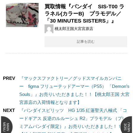
買取情報『バンダイ SIS-T00 ​ラ
ラネル(カラーB) プラモデル／
「30 ​MINUTES ​SISTERS」』
桃太郎王国大宮宮原店
記事を読む
PREV
『マックスファクトリー／グッドスマイルカンパニ
ー figma ​フリューテッドアーマー（PS5） ​「Demon’s
​Souls」』お売りいただきました！！【桃太郎王国 大宮
宮原店の入荷情報となります】
NEXT
『バンダイスピリッツ ​HG 1/35 ​紅蓮聖天八極式 ​「コ
ードギアス ​反逆のルルーシュ ​R2」プラモデル ​（プレ
MENU
MENU
MAIN
SIDE
ミアムバンダイ限定）』お売りいただきました！！