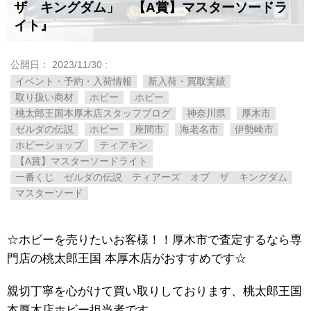
ザ キングダム」 【A賞】マスターソードラ
イト』
公開日：
2023/11/30
:
イベント・予約・入荷情報
新入荷・買取実績
取り扱い商材
ホビー
ホビー
桃太郎王国本厚木店スタッフブログ
神奈川県
厚木市
ゼルダの伝説
ホビー
座間市
海老名市
伊勢崎市
ホビーショップ
ティアキン
【A賞】マスターソードライト
一番くじ ゼルダの伝説 ティアーズ オブ ザ キングダム
マスターソード
☆ホビーを売りたいお客様！！厚木市で査定するなら専
門店の桃太郎王国 本厚木店がおすすめです☆
親切丁寧を心がけて買い取りしております、桃太郎王国
本厚木店ホビー担当者です。