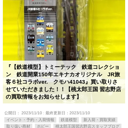
『【鉄道模型】トミーテック 鉄道コレクショ
ン 鉄道開業150年エキナカオリジナル JR旅
客６社コラボver. クモハ41043』買い取りさ
せていただきました！！【桃太郎王国 習志野店
の買取情報をお知らせします】
公開日：
2023/11/10
: 最終更新日：2023/11/10
イベント・予約・入荷情報
鉄道模型
新入荷・買取実績
取り扱い商材
ホビー
桃太郎王国習志野店スタッフブログ