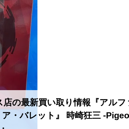
ス店の最新買い取り情報『アルフ
レット』 ​時崎狂三 ​-Pigeon
.-』