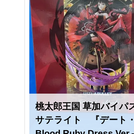
桃太郎王国 草加バイパ
サテライト 『デート・ア・バ
Blood ​Ruby ​Dress ​Ver