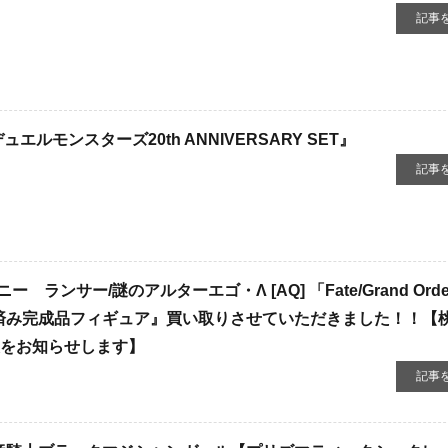
記事
エルモンスターズ20th ​ANNIVERSARY ​SET』
記事
ンサー/謎のアルターエゴ・Λ ​[AQ] ​「Fate/Grand ​Order
塗装済み完成品フィギュア』買い取りさせていただきました！！【
報をお知らせします】
記事