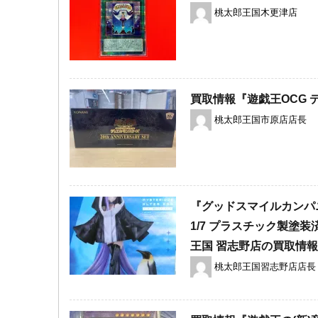
桃太郎王国木更津店
買取情報『遊戯王OCG ​デュ
桃太郎王国市原店店長
『グッドスマイルカンパニー ラ
1/7 ​プラスチック製
王国 習志野店の買取情
桃太郎王国習志野店店長