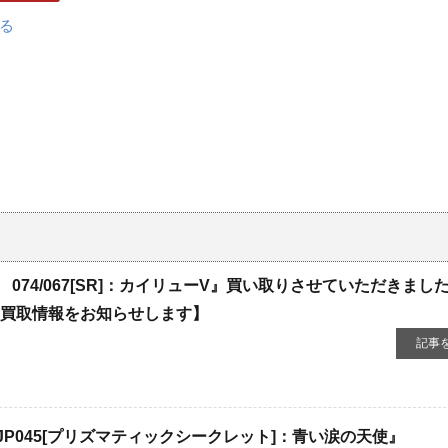
074/067[SR]：カイリューV』買い取りさせていただきまし
の買取情報をお知らせします】
記事
-JP045[プリズマティックシークレット]：青い涙の天使』