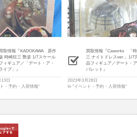
買取情報『KADOKAWA 原作
買取情報『Caworks 「
版 ​時崎狂三 ​艶姿 ​1/7スケール
三 ​ナイトドレスver.」1/
フィギュア／「デート・ア・
品フィギュア／デート・
ライブ」』
バレット』
月13日
2023年3月28日
ベント・予約・入荷情報"
In "イベント・予約・入荷情報"