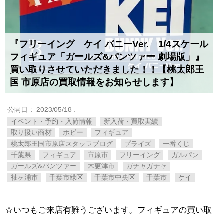
『フリーイング ケイ バニーVer. 1/4スケール
フィギュア「ガールズ&パンツァー 劇場版」』
買い取りさせていただきました！！【桃太郎王
国 市原店の買取情報をお知らせします】
公開日：
2023/05/18
:
イベント・予約・入荷情報
新入荷・買取実績
取り扱い商材
ホビー
フィギュア
桃太郎王国市原店スタッフブログ
プライズ
一番くじ
千葉県
フィギュア
市原市
フリーイング
ガルパン
ガールズ&パンツァー
木更津市
ガチャガチャ
袖ヶ浦市
千葉市緑区
千葉市中央区
千葉市
ケイ
☆いつもご来店有難うございます。フィギュアの買い取