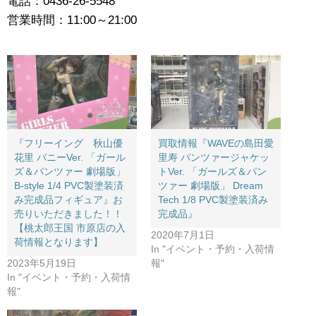
電話：0436-26-5548
営業時間：11:00～21:00
『フリーイング 秋山優
買取情報『WAVEの島田愛
花里 ​バニーVer. ​「ガール
里寿 ​パンツァージャケッ
ズ＆パンツァー ​劇場版」 ​
トVer. ​「ガールズ＆パン
B-style ​1/4 ​PVC製塗装済
ツァー ​劇場版」 ​Dream ​
み完成品フィギュア』お
Tech ​1/8 ​PVC製塗装済み
売りいただきました！！
完成品』
【桃太郎王国 市原店の入
2020年7月1日
荷情報となります】
In "イベント・予約・入荷情
2023年5月19日
報"
In "イベント・予約・入荷情
報"