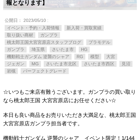
報となります】
公開日：
2023/05/10
:
イベント・予約・入荷情報
新入荷・買取実績
取り扱い商材
ガンプラ
桃太郎王国大宮宮原店スタッフブログ
プラモデル
ガンプラ
埼玉県
さいたま市
HG
機動戦士ガンダム ​逆襲のシャア
RG
模型
大宮
ジェガン
MG
さいたま市北区
さいたま市西区
見沼
岩槻
パーフェクトグレード
☆いつもご来店有難うございます。ガンプラの買い取り
なら桃太郎王国 大宮宮原店にお任せください☆
本日も良い商品をお売りいただき大満足な、桃太郎王国
大宮宮原店ガンプラ担当者です。
機動戦士ガンダム ​逆襲のシャア イベント限定！1/144 ​