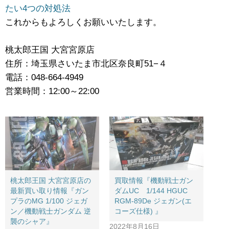
たい4つの対処法
これからもよろしくお願いいたします。
桃太郎王国 大宮宮原店
住所：埼玉県さいたま市北区奈良町51−４
電話：048-664-4949
営業時間：12:00～22:00
桃太郎王国 大宮宮原店の
買取情報『機動戦士ガン
最新買い取り情報『ガン
ダムUC 1/144 ​HGUC ​
プラのMG 1/100 ジェガ
RGM-89De ​ジェガン(エ
ン／機動戦士ガンダム 逆
コーズ仕様) ​』
襲のシャア』
2022年8月16日