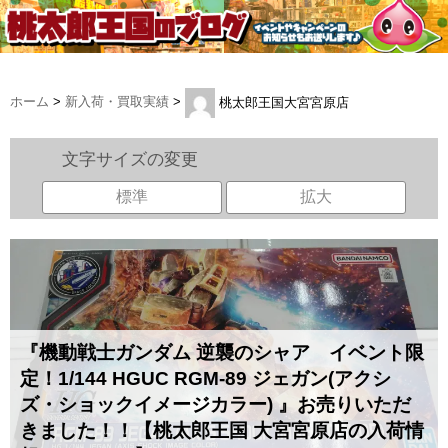
ホーム
>
新入荷・買取実績
>
桃太郎王国大宮宮原店
文字サイズの変更
標準
拡大
『機動戦士ガンダム ​逆襲のシャア イベント限
定！1/144 ​HGUC ​RGM-89 ​ジェガン(アクシ
ズ・ショックイメージカラー) 』お売りいただ
きました！！【桃太郎王国 大宮宮原店の入荷情