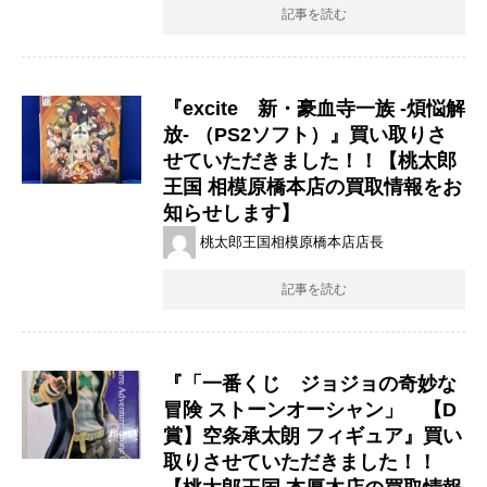
記事を読む
『excite 新・豪血寺一族 ​-煩悩解
放- （PS2ソフト）』買い取りさ
せていただきました！！【桃太郎
王国 相模原橋本店の買取情報をお
知らせします】
桃太郎王国相模原橋本店店長
記事を読む
『「一番くじ ジョジョの奇妙な
冒険 ストーンオーシャン」 【D
賞】空条承太朗 フィギュア』買い
取りさせていただきました！！