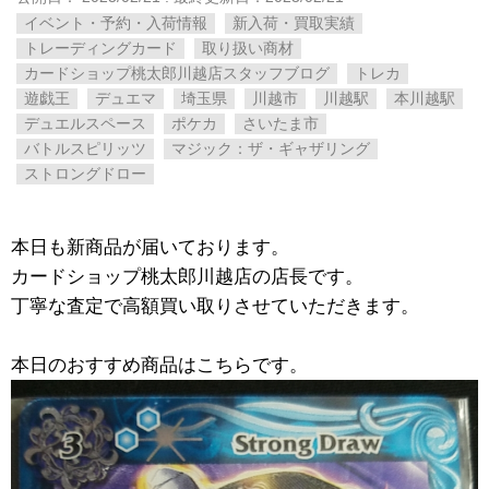
イベント・予約・入荷情報
新入荷・買取実績
トレーディングカード
取り扱い商材
カードショップ桃太郎川越店スタッフブログ
トレカ
遊戯王
デュエマ
埼玉県
川越市
川越駅
本川越駅
デュエルスペース
ポケカ
さいたま市
バトルスピリッツ
マジック：ザ・ギャザリング
ストロングドロー
本日も新商品が届いております。
カードショップ桃太郎川越店の店長です。
丁寧な査定で高額買い取りさせていただきます。
本日のおすすめ商品はこちらです。