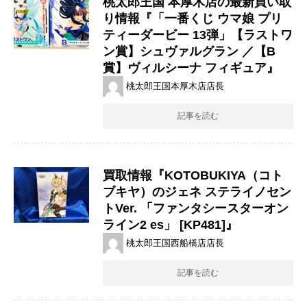
桃太郎王国 本厚木店の最新買い取
り情報『「一番くじ ウマ娘 プリ
ティーダービー 13弾」【ラストワ
ン賞】シュヴァルグラン ／【B
賞】ヴィルシーナ フィギュア』
桃太郎王国本厚木店店長
記事を読む
買取情報『KOTOBUKIYA（コト
ブキヤ）のジェネ ​ステライノセン
トVer. ​「ファンタシースターオン
ライン2 ​es」 ​[KP481]』
桃太郎王国西船橋店店長
記事を読む