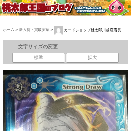
ホーム
>
新入荷・買取実績
>
カードショップ桃太郎川越店店長
文字サイズの変更
標準
拡大