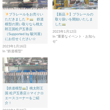
プラレールをお売りい
【新品
】プラレールの
ただきました
鉄道
取り扱いを開始いたしま
模型の買い取りなら桃太
した
郎王国松戸五香店
2023年1月12日
（Supported by 駿河屋）
In "重要なイベント・お知ら
にお任せください☆
せ"
2023年1月16日
In "鉄道模型"
【鉄道模型
】桃太郎王
国 松戸五香店☆マイクロ
エースコーナーをご紹
介！