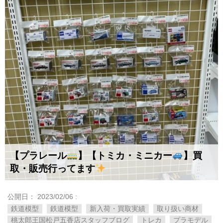
【プラレール
】【トミカ・ミニカー
】買
取・販売行ってます
公開日：
2023/02/06
:
鉄道模型
鉄道模型
新入荷・買取実績
取り扱い商材
桃太郎王国松戸五香店スタッフブログ
トレカ
プラモデル