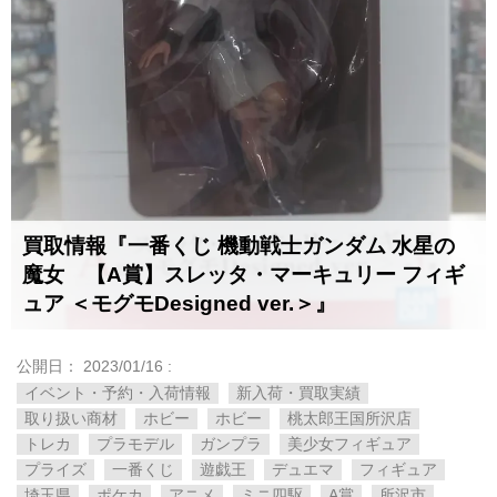
買取情報『一番くじ 機動戦士ガンダム 水星の
魔女 【A賞】スレッタ・マーキュリー フィギ
ュア ＜モグモDesigned ver.＞』
公開日：
2023/01/16
:
イベント・予約・入荷情報
新入荷・買取実績
取り扱い商材
ホビー
ホビー
桃太郎王国所沢店
トレカ
プラモデル
ガンプラ
美少女フィギュア
プライズ
一番くじ
遊戯王
デュエマ
フィギュア
埼玉県
ポケカ
アニメ
ミニ四駆
A賞
所沢市