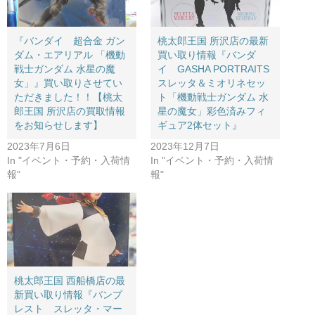
『バンダイ 超合金 ガン
桃太郎王国 所沢店の最新
ダム・エアリアル 「機動
買い取り情報『バンダ
戦士ガンダム 水星の魔
イ GASHA PORTRAITS
女」』買い取りさせてい
スレッタ＆ミオリネセッ
ただきました！！【桃太
ト「機動戦士ガンダム 水
郎王国 所沢店の買取情報
星の魔女」彩色済みフィ
をお知らせします】
ギュア2体セット』
2023年7月6日
2023年12月7日
In "イベント・予約・入荷情
In "イベント・予約・入荷情
報"
報"
桃太郎王国 西船橋店の最
新買い取り情報『バンプ
レスト スレッタ・マー