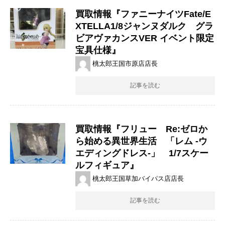
買取情報『ファニーナイツFate/E
XTELLA1/8ジャンヌダルク グラ
ビアヴァカンスVER ​イベント限定
宝具仕様』
桃太郎王国市原店店長
記事を読む
買取情報『フリュー Re:ゼロか
ら始める異世界生活 「レム ​-ウ
エディングドレス-」 ​1/7スケー
ルフィギュア』
桃太郎王国草加バイパス店店長
記事を読む