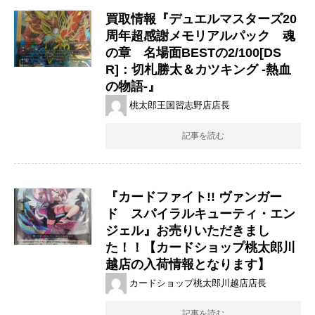
買取情報『デュエルマスターズ20
周年超感謝メモリアルパック 魂
の章 名場面BESTの2/100[DS
R]：切札勝太＆カツキング ​-熱血
の物語-』
桃太郎王国習志野店店長
記事を読む
『カードファイト!! ヴァンガー
ド スパイラルキューティ・エン
ジェル』お売りいただきまし
た！！【カードショップ桃太郎川
越店の入荷情報となります】
カードショップ桃太郎川越店店長
記事を読む