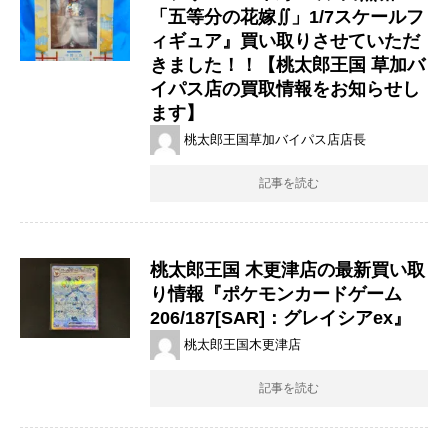
「五等分の花嫁∬」1/7スケールフ
ィギュア』買い取りさせていただ
きました！！【桃太郎王国 草加バ
イパス店の買取情報をお知らせし
ます】
桃太郎王国草加バイパス店店長
記事を読む
桃太郎王国 木更津店の最新買い取
り情報『ポケモンカードゲーム
206/187[SAR]：グレイシアex』
桃太郎王国木更津店
記事を読む