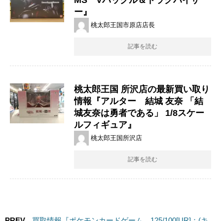
ー』
桃太郎王国市原店店長
記事を読む
桃太郎王国 所沢店の最新買い取り
情報『アルター 結城 ​友奈 ​「結
城友奈は勇者である」 ​​1/8スケー
ル​フィギュア』
桃太郎王国所沢店
記事を読む
PREV
買取情報『ポケモンカードゲーム 125/100[UR]：(キ