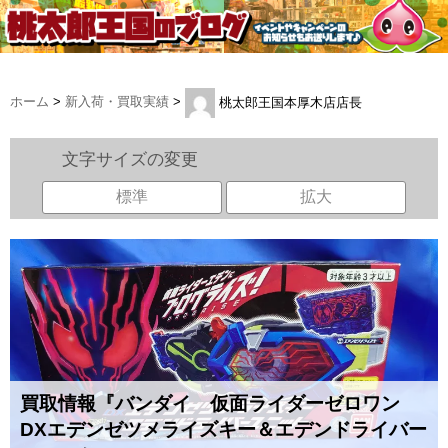
ホーム
>
新入荷・買取実績
>
桃太郎王国本厚木店店長
文字サイズの変更
標準
拡大
買取情報『バンダイ 仮面ライダーゼロワン
DXエデンゼツメライズキー＆エデンドライバー