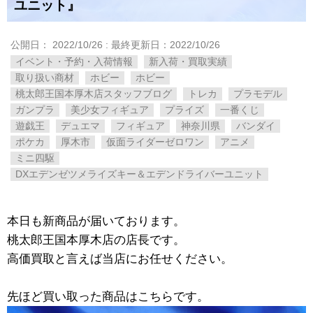
ユニット』
公開日：
2022/10/26
: 最終更新日：2022/10/26
イベント・予約・入荷情報
新入荷・買取実績
取り扱い商材
ホビー
ホビー
桃太郎王国本厚木店スタッフブログ
トレカ
プラモデル
ガンプラ
美少女フィギュア
プライズ
一番くじ
遊戯王
デュエマ
フィギュア
神奈川県
バンダイ
ポケカ
厚木市
仮面ライダーゼロワン
アニメ
ミニ四駆
DXエデンゼツメライズキー＆エデンドライバーユニット
本日も新商品が届いております。
桃太郎王国本厚木店の店長です。
高価買取と言えば当店にお任せください。
先ほど買い取った商品はこちらです。