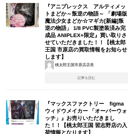
『アニプレックス アルティメッ
トまどか～叛逆の物語～ ​「劇場版
​魔法少女まどか☆マギカ[新編]叛
逆の物語」 ​1/8 ​PVC製塗装済み完
成品 ​ANIPLEX+限定』買い取りさ
せていただきました！！【桃太郎
王国 市原店の買取情報をお知らせ
します】
桃太郎王国市原店店長
記事を読む
『マックスファクトリー figma ​
ウィドウメイカー ​「オーバーウォ
ッチ」』お売りいただきまし
た！！【桃太郎王国 習志野店の入
荷情報となります】