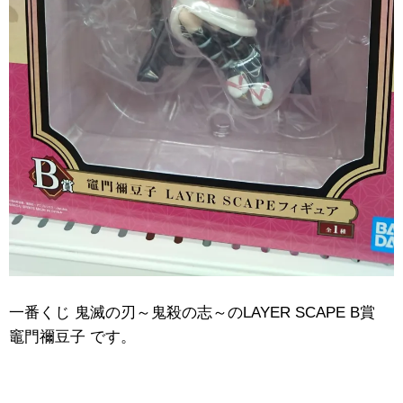
一番くじ ​鬼滅の刃～鬼殺の志～のLAYER ​SCAPE ​B賞
竈門禰豆子 です。