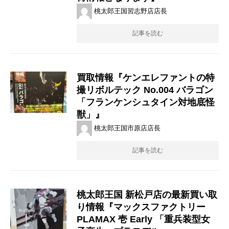
桃太郎王国習志野店店長
記事を読む
買取情報『ケンエレファントの特
撮リボルテック ​No.004 ​バラゴン ​
「フランケンシュタイン対地底怪
獣」』
桃太郎王国市原店店長
記事を読む
桃太郎王国 新松戸店の最新買い取
り情報『マックスファクトリー
PLAMAX ​壱 ​Early ​「重兵装型女