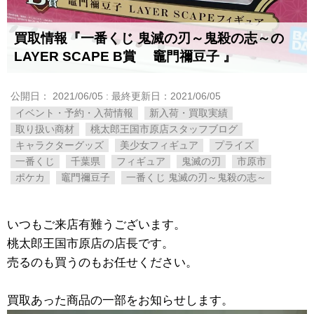
買取情報『一番くじ ​鬼滅の刃～鬼殺の志～の
LAYER ​SCAPE ​B賞 竈門禰豆子 』
公開日：
2021/06/05
: 最終更新日：2021/06/05
イベント・予約・入荷情報
新入荷・買取実績
取り扱い商材
桃太郎王国市原店スタッフブログ
キャラクターグッズ
美少女フィギュア
プライズ
一番くじ
千葉県
フィギュア
鬼滅の刃
市原市
ポケカ
竈門禰豆子
一番くじ ​鬼滅の刃～鬼殺の志～
いつもご来店有難うございます。
桃太郎王国市原店の店長です。
売るのも買うのもお任せください。
買取あった商品の一部をお知らせします。