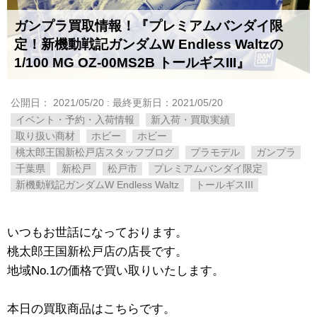
ガンプラ買取情報！『プレミアムバンダイ限
定！新機動戦記ガンダムW ​Endless ​Waltzの
1/100 ​MG ​OZ-00MS2B ​トールギスIII』
公開日：
2021/05/20
: 最終更新日：2021/05/20
イベント・予約・入荷情報
新入荷・買取実績
取り扱い商材
ホビー
ホビー
桃太郎王国新松戸店スタッフブログ
プラモデル
ガンプラ
千葉県
新松戸
松戸市
プレミアムバンダイ限定
新機動戦記ガンダムW ​Endless ​Waltz
トールギスIII
いつもお世話になっております。
桃太郎王国新松戸店の店長です。
地域No.1の価格で買い取りいたします。
本日の買取商品はこちらです。