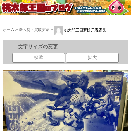
ホーム
>
新入荷・買取実績
>
桃太郎王国新松戸店店長
文字サイズの変更
標準
拡大