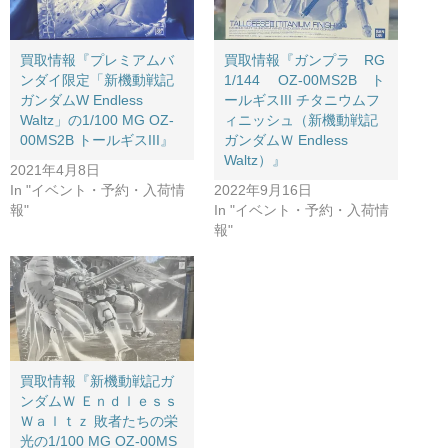
買取情報『プレミアムバ
買取情報『ガンプラ RG
ンダイ限定「新機動戦記
​1/144 OZ-00MS2B ト
ガンダムW ​Endless ​
ールギスIII ​チタニウムフ
Waltz」の1/100 ​MG ​OZ-
ィニッシュ（新機動戦記
00MS2B ​トールギスIII』
ガンダムＷ Endless
Waltz）』
2021年4月8日
In "イベント・予約・入荷情
2022年9月16日
報"
In "イベント・予約・入荷情
報"
買取情報『新機動戦記ガ
ンダムＷ Ｅｎｄｌｅｓｓ
Ｗａｌｔｚ 敗者たちの栄
光の1/100 ​MG ​OZ-00MS ​