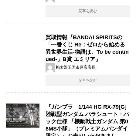
記事を読む
買取情報『BANDAI ​SPIRITSの
「一番くじ ​Re：ゼロから始める
異世界生活-物語は、To ​be ​contin
ued-」B賞 ​エミリア』
桃太郎王国市原店店長
記事を読む
『ガンプラ 1/144 ​HG ​RX-79[G] ​
陸戦型ガンダム ​パラシュート・パ
ック仕様 ​「機動戦士ガンダム ​第0
8MS小隊」（​プレミアムバンダイ
限定）』お売りいただきまし