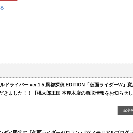
ドライバー ver.1.5 風都探偵 EDITION「仮面ライダーW」
だきました！！【桃太郎王国 本厚木店の買取情報をお知らせ
記事
ンダイ限定の「仮面ライダーゼロワン」DXメモリアルプログ