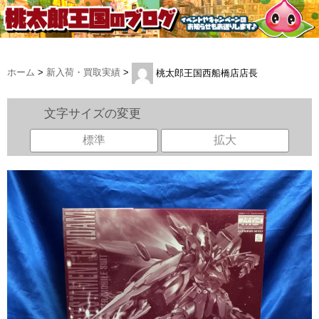
ホーム
>
新入荷・買取実績
>
桃太郎王国西船橋店店長
文字サイズの変更
標準
拡大