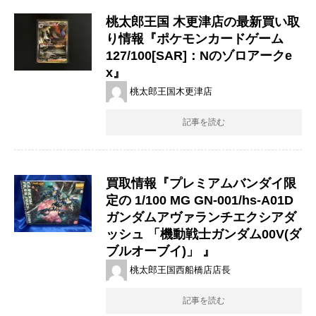
桃太郎王国 木更津店の最新買い取
り情報『ポケモンカードゲーム
127/100[SAR]：Nのゾロアークe
x』
桃太郎王国木更津店
記事を読む
買取情報『プレミアムバンダイ限
定の 1/100 ​MG ​GN-001/hs-A01D ​
ガンダムアヴァランチエクシアダ
ッシュ ​「機動戦士ガンダム00V(ダ
ブルオーブイ)」 ​』
桃太郎王国西船橋店店長
記事を読む