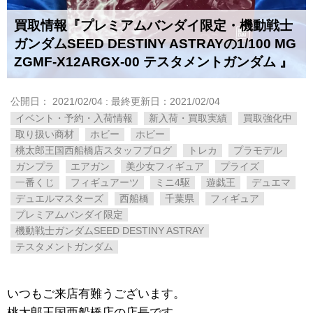
買取情報『プレミアムバンダイ限定・機動戦士
ガンダムSEED ​DESTINY ​ASTRAYの1/100 ​MG
​ZGMF-X12ARGX-00 ​テスタメントガンダム 』
公開日：
2021/02/04
: 最終更新日：2021/02/04
イベント・予約・入荷情報
新入荷・買取実績
買取強化中
取り扱い商材
ホビー
ホビー
桃太郎王国西船橋店スタッフブログ
トレカ
プラモデル
ガンプラ
エアガン
美少女フィギュア
プライズ
一番くじ
フィギュアーツ
ミニ4駆
遊戯王
デュエマ
デュエルマスターズ
西船橋
千葉県
フィギュア
プレミアムバンダイ限定
機動戦士ガンダムSEED ​DESTINY ​ASTRAY
​テスタメントガンダム
いつもご来店有難うございます。
桃太郎王国西船橋店の店長です。