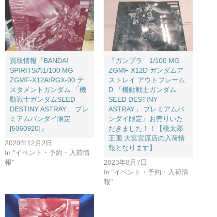
買取情報『BANDAI ​
『ガンプラ 1/100 ​MG ​
SPIRITSの1/100 ​MG ​
ZGMF-X12D ​ガンダムア
ZGMF-X12A/RGX-00 ​テ
ストレイ ​アウトフレーム
スタメントガンダム ​「機
D ​「機動戦士ガンダム ​
動戦士ガンダムSEED ​
SEED ​DESTINY ​
DESTINY ​ASTRAY」 ​プレ
ASTRAY」 ​プレミアムバ
ミアムバンダイ限定 ​
ンダイ限定』お売りいた
[5060920]』
だきました！！【桃太郎
王国 大宮宮原店の入荷情
2020年12月2日
報となります】
In "イベント・予約・入荷情
報"
2023年8月7日
In "イベント・予約・入荷情
報"