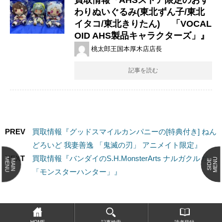
わりぬいぐるみ(東北ずん子/東北
イタコ/東北きりたん) ​「VOCAL
OID ​AHS製品キャラクターズ」』
桃太郎王国本厚木店店長
記事を読む
PREV
買取情報『グッドスマイルカンパニーの[特典付き] ​ねん
どろいど ​我妻善逸 ​「鬼滅の刃」 ​アニメイト限定』
NEXT
買取情報『バンダイのS.H.MonsterArts ​ナルガクルガ ​
MENU
MENU
MAIN
SIDE
「モンスターハンター」』
HOME