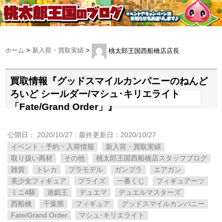
ホーム
>
新入荷・買取実績
>
桃太郎王国西船橋店店長
文字サイズの変更
買取情報『グッドスマイルカンパニーのねんど
ろいど ​シールダー/マシュ･キリエライト ​
標準
拡大
「Fate/Grand ​Order」』
公開日：
2020/10/27
: 最終更新日：2020/10/27
イベント・予約・入荷情報
新入荷・買取実績
取り扱い商材
その他
桃太郎王国西船橋店スタッフブログ
雑貨
トレカ
プラモデル
ガンプラ
エアガン
美少女フィギュア
プライズ
一番くじ
フィギュアーツ
ミニ4駆
遊戯王
デュエマ
デュエルマスターズ
西船橋
千葉県
フィギュア
グッドスマイルカンパニー
Fate/Grand ​Order
マシュ･キリエライト