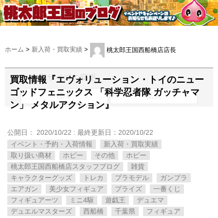
ホーム
>
新入荷・買取実績
>
桃太郎王国西船橋店店長
文字サイズの変更
買取情報『エヴォリューション・トイのニュー
ゴッドフェニックス ​「科学忍者隊 ​ガッチャマ
標準
拡大
ン」 ​メタルアクション』
公開日：
2020/10/22
: 最終更新日：2020/10/22
イベント・予約・入荷情報
新入荷・買取実績
取り扱い商材
ホビー
その他
ホビー
桃太郎王国西船橋店スタッフブログ
雑貨
キャラクターグッズ
トレカ
プラモデル
ガンプラ
エアガン
美少女フィギュア
プライズ
一番くじ
フィギュアーツ
ミニ4駆
遊戯王
デュエマ
デュエルマスターズ
西船橋
千葉県
フィギュア