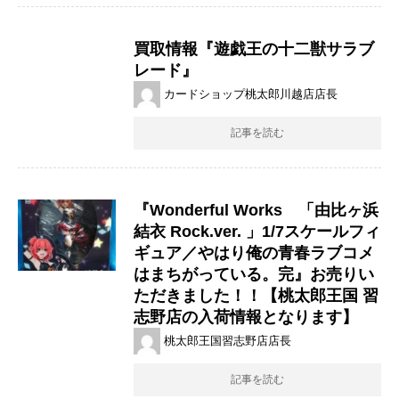
買取情報『遊戯王の十二獣サラブ
レード』
カードショップ桃太郎川越店店長
記事を読む
『Wonderful ​Works 「由比ヶ浜
結衣 ​Rock.ver. ​」1/7スケールフィ
ギュア／やはり俺の青春ラブコメ
はまちがっている。完』お売りい
ただきました！！【桃太郎王国 習
志野店の入荷情報となります】
桃太郎王国習志野店店長
記事を読む