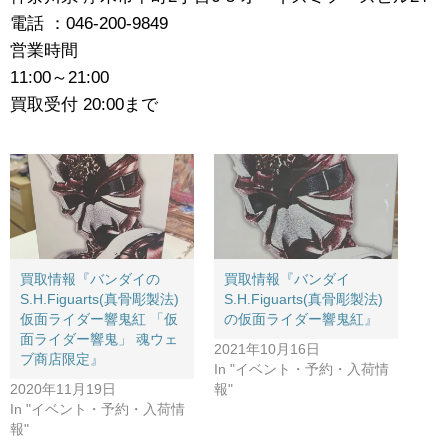
電話 ：046-200-9849
営業時間
11:00～21:00
買取受付 20:00まで
買取情報『バンダイの
買取情報『バンダイ
S.H.Figuarts(真骨彫製法) ​
S.H.Figuarts(真骨彫製法)
仮面ライダー響鬼紅 ​「仮
の​仮面ライダー響鬼紅』
面ライダー響鬼」 ​魂ウェ
2021年10月16日
ブ商店限定』
In "イベント・予約・入荷情
2020年11月19日
報"
In "イベント・予約・入荷情
報"