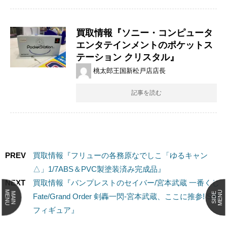
買取情報『ソニー・コンピュータ
エンタテインメントのポケットス
テーション ​クリスタル』
桃太郎王国新松戸店店長
記事を読む
PREV
買取情報『フリューの各務原なでしこ「ゆるキャン
△」1/7ABS＆PVC製塗装済み完成品』
NEXT
買取情報『バンプレストのセイバー/宮本武蔵 ​一番くじ ​
MENU
MENU
MAIN
SIDE
Fate/Grand ​Order ​剣轟一閃‐宮本武蔵、ここに推参! ​S賞 ​
フィギュア』