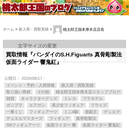
ホーム
>
新入荷・買取実績
>
桃太郎王国本厚木店店長
文字サイズの変更
買取情報『バンダイのS.H.Figuarts ​真骨彫製法 ​
標準
拡大
仮面ライダー ​響鬼紅』
公開日：
2020/08/17
:
イベント・予約・入荷情報
新入荷・買取実績
取り扱い商材
その他
桃太郎王国本厚木店スタッフブログ
雑貨
キャラクターグッズ
トレカ
プラモデル
ガンプラ
エアガン
美少女フィギュア
プライズ
一番くじ
フィギュアーツ
ミニ4駆
遊戯王
デュエマ
デュエルマスターズ
フィギュア
真骨彫製法
SHフィギュアーツ
仮面ライダー ​響
仮面ライダー ​響鬼紅