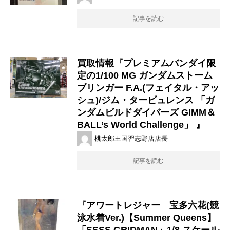
記事を読む
買取情報『プレミアムバンダイ限
定の1/100 ​MG ​ガンダムストーム
ブリンガー ​F.A.(フェイタル・アッ
シュ)/ジム・タービュレンス ​「ガ
ンダムビルドダイバーズ ​GIMM＆
BALL’s ​World ​Challenge」 ​』
桃太郎王国習志野店店長
記事を読む
『アワートレジャー 宝多六花(競
泳水着Ver.)【Summer Queens】
「SSSS.GRIDMAN」1/8 スケール