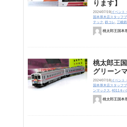
ります】
2024/07/19|
イベント
国本厚木店スタッフブ
テック
,
鉄コレ
,
三岐鉄
桃太郎王国本
桃太郎王国
グリーンマ
2024/07/18|
イベント
国本厚木店スタッフブ
ンマックス
,
4011キ
桃太郎王国本