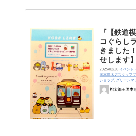
『【鉄道模
コぐらし
きました！
せします
2025/02/10|
イベント
国本厚木店スタッフブ
ショップ
,
グリーンマ
桃太郎王国本