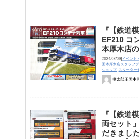
『【鉄道模
EF210
本厚木店
2024/08/09|
イベント
国本厚木店スタッフブ
ショップ
,
スターター
桃太郎王国本
『【鉄道模
両セット」
だきました