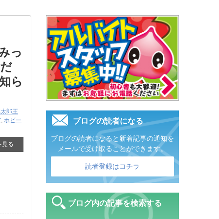
すみっ
ただ
知ら
桃太郎王
市
,
ホビー
ブログの読者になる
ブログの読者になると新着記事の通知を
を見る
メールで受け取ることができます。
読者登録はコチラ
ブログ内の記事を検索する