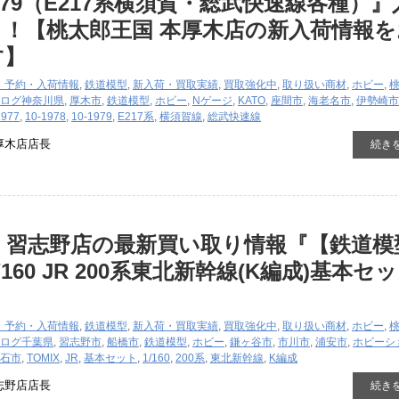
0-1979（E217系横須賀・総武快速線各種）
！【桃太郎王国 本厚木店の新入荷情報を
す】
・予約・入荷情報
,
鉄道模型
,
新入荷・買取実績
,
買取強化中
,
取り扱い商材
,
ホビー
,
ログ
神奈川県
,
厚木市
,
鉄道模型
,
ホビー
,
Nゲージ
,
KATO
,
座間市
,
海老名市
,
伊勢崎市
1977
,
10-1978
,
10-1979
,
E217系
,
横須賀線
,
総武快速線
厚木店店長
続き
 習志野店の最新買い取り情報『【鉄道模
1/160 JR 200系東北新幹線(K編成)基本セ
・予約・入荷情報
,
鉄道模型
,
新入荷・買取実績
,
買取強化中
,
取り扱い商材
,
ホビー
,
ログ
千葉県
,
習志野市
,
船橋市
,
鉄道模型
,
ホビー
,
鎌ヶ谷市
,
市川市
,
浦安市
,
ホビーシ
石市
,
TOMIX
,
JR
,
基本セット
,
1/160
,
200系
,
東北新幹線
,
K編成
志野店店長
続き