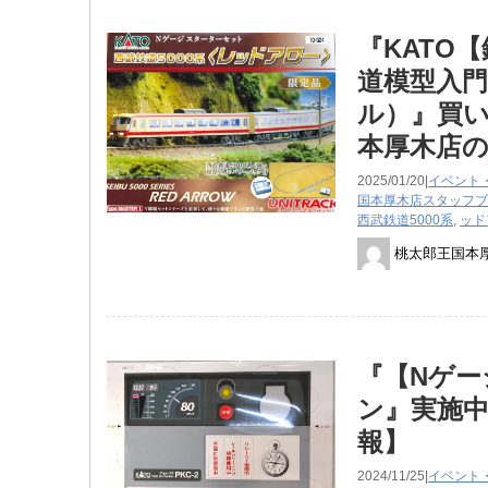
『KATO
道模型入
ル）』買
本厚木店
2025/01/20|
イベント
国本厚木店スタッフブ
西武鉄道5000系
,
ッド
桃太郎王国本
『【Nゲー
ン』実施
報】
2024/11/25|
イベント