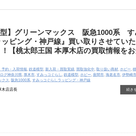
型】グリーンマックス 阪急1000系 
ラッピング・神戸線』買い取りさせてい
！【桃太郎王国 本厚木店の買取情報をお
】
・予約・入荷情報
,
鉄道模型
,
新入荷・買取実績
,
買取強化中
,
取り扱い商材
,
ホビー
,
ログ
神奈川県
,
厚木市
,
すみっコぐらし
,
鉄道模型
,
ホビー
,
座間市
,
海老名市
,
伊勢崎
ックス
,
阪急1000系
,
すみっコぐらしラッピング・神戸線
厚木店店長
続き