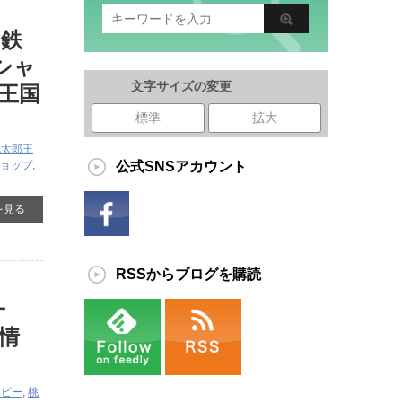
 鉄
シャ
文字サイズの変更
王国
標準
拡大
桃太郎王
ョップ
,
公式SNSアカウント
を見る
RSSからブログを購読
ー
情
ホビー
,
桃