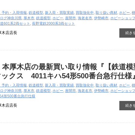
・予約・入荷情報
,
鉄道模型
,
新入荷・買取実績
,
買取強化中
,
取り扱い商材
,
ホビー
,
ログ
神奈川県
,
厚木市
,
鉄道模型
,
ホビー
,
座間市
,
海老名市
,
伊勢崎市
,
ホビーショッ
道601系2両セット
,
長野電鉄2000系3両セット
厚木店店長
続き
 本厚木店の最新買い取り情報『【鉄道模
ックス 4011キハ54形500番台急行仕様
・予約・入荷情報
,
鉄道模型
,
新入荷・買取実績
,
買取強化中
,
取り扱い商材
,
ホビー
,
ログ
神奈川県
,
厚木市
,
鉄道模型
,
ホビー
,
座間市
,
海老名市
,
伊勢崎市
,
ホビーショッ
ハ54形500番台急行仕様
厚木店店長
続き