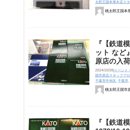
太郎王国本厚木店スタ
桃太郎王国本
『【鉄道模型
ット など
原店の入
2024/10/28|
イベント
国市原店スタッフブロ
千葉市中央区
,
千葉市
,
桃太郎王国市
『【鉄道模型