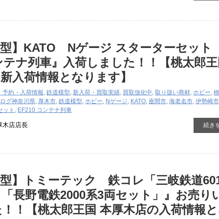
型】KATO Nゲージ スターターセッ
 コンテナ列車』入荷しました！！【桃太郎王
の新入荷情報となります】
・予約・入荷情報
,
鉄道模型
,
新入荷・買取実績
,
買取強化中
,
取り扱い商材
,
ホビー
,
ログ
神奈川県
,
厚木市
,
鉄道模型
,
ホビー
,
Nゲージ
,
KATO
,
座間市
,
海老名市
,
伊勢崎市
セット
,
EF210 コンテナ列車
厚木店店長
続き
型】トミーテック 鉄コレ「三岐鉄道601
「長野電鉄2000系3両セット」』お売り
！！【桃太郎王国 本厚木店の入荷情報と