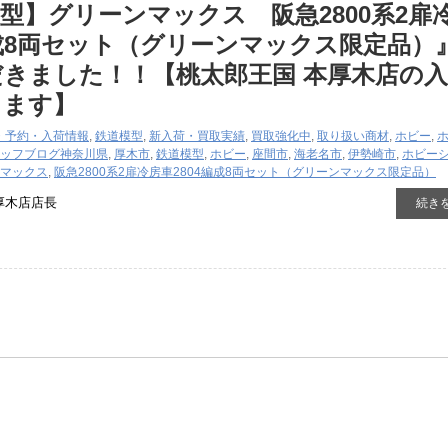
型】グリーンマックス 阪急2800系2扉
編成8両セット（グリーンマックス限定品）
きました！！【桃太郎王国 本厚木店の
ります】
・予約・入荷情報
,
鉄道模型
,
新入荷・買取実績
,
買取強化中
,
取り扱い商材
,
ホビー
,
ッフブログ
神奈川県
,
厚木市
,
鉄道模型
,
ホビー
,
座間市
,
海老名市
,
伊勢崎市
,
ホビー
マックス
,
阪急2800系2扉冷房車2804編成8両セット（グリーンマックス限定品）
厚木店店長
続き