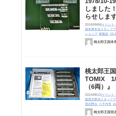
1978/1
しました！
らせしま
2024/09/06|
イベント
国本厚木店スタッフブ
ショップ
,
新製品
,
10-
桃太郎王国本
桃太郎王国
TOMIX 
（6両）』
2024/08/12|
イベント
国習志野店スタッフブ
習志野台
,
八千代市
,
白
桃太郎王国習