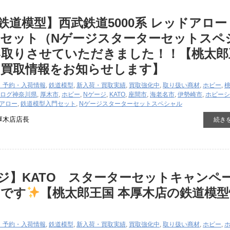
【鉄道模型】西武鉄道5000系 レッドアロー
門セット（Nゲージスターターセットスペ
い取りさせていただきました！！【桃太郎
の買取情報をお知らせします】
・予約・入荷情報
,
鉄道模型
,
新入荷・買取実績
,
買取強化中
,
取り扱い商材
,
ホビー
,
ログ
神奈川県
,
厚木市
,
ホビー
,
Nゲージ
,
KATO
,
座間市
,
海老名市
,
伊勢崎市
,
ホビーシ
アロー
,
鉄道模型入門セット
,
Nゲージスターターセットスペシャル
厚木店店長
続き
ジ】KATO スターターセットキャンペ
中です
【桃太郎王国 本厚木店の鉄道模型
・予約・入荷情報
,
鉄道模型
,
新入荷・買取実績
,
買取強化中
,
取り扱い商材
,
ホビー
,