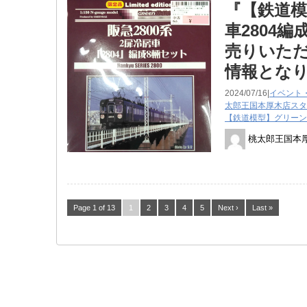
『【鉄道模
車2804
売りいただ
情報とな
2024/07/16|
イベント
太郎王国本厚木店スタ
【鉄道模型】グリーン
桃太郎王国本
Page 1 of 13
1
2
3
4
5
Next ›
Last »