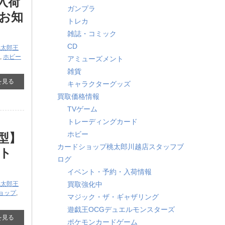
』入荷
ガンプラ
お知
トレカ
雑誌・コミック
CD
桃太郎王
,
ホビー
アミューズメント
雑貨
を見る
キャラクターグッズ
買取価格情報
TVゲーム
トレーディングカード
ホビー
型】
カードショップ桃太郎川越店スタッフブ
ット
ログ
イベント・予約・入荷情報
桃太郎王
買取強化中
ョップ
,
マジック・ザ・ギャザリング
遊戯王OCGデュエルモンスターズ
を見る
ポケモンカードゲーム