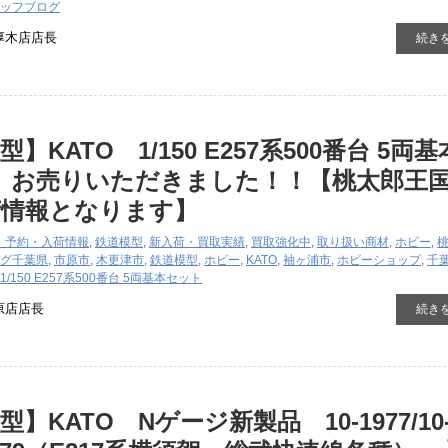
ッフブログ
厚木店店長
続き
】KATO 1/150 E257系500番台 5両
』お売りいただきました！！【桃太郎王国
荷情報となります】
・予約・入荷情報
,
鉄道模型
,
新入荷・買取実績
,
買取強化中
,
取り扱い商材
,
ホビー
,
グ
千葉県
,
市原市
,
木更津市
,
鉄道模型
,
ホビー
,
KATO
,
袖ヶ浦市
,
ホビーショップ
,
千
1/150 E257系500番台 5両基本セット
原店店長
続き
】KATO Nゲージ新製品 10-1977/10