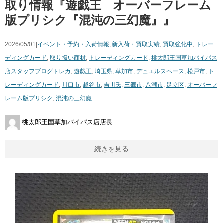
取り情報『遊戯王 オーバーフレーム
版プリシク『混沌の三幻魔』』
2026/05/01|
イベント・予約・入荷情報
,
新入荷・買取実績
,
買取強化中
,
トレー
ディングカード
,
取り扱い商材
,
トレーディングカード
,
桃太郎王国草加バイパス
店スタッフブログ
トレカ
,
遊戯王
,
埼玉県
,
草加市
,
デュエルスペース
,
松戸市
,
ト
レーディングカード
,
川口市
,
越谷市
,
吉川氏
,
三郷市
,
八潮市
,
足立区
,
オーバーフ
レーム版プリシク
,
混沌の三幻魔
桃太郎王国草加バイパス店店長
続きを見る