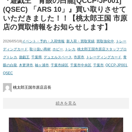
『遊戯王 青眼の白龍[QCCP-JP001]
(QSEC) 「ARS 10」』買い取りさせて
いただきました！！【桃太郎王国 市原
店の買取情報をお知らせします】
2026/05/18|
イベント・予約・入荷情報
,
新入荷・買取実績
,
買取強化中
,
トレー
ディングカード
,
取り扱い商材
,
ホビー
,
トレカ
,
桃太郎王国市原店スタッフブロ
グ
トレカ
,
遊戯王
,
千葉県
,
デュエルスペース
,
市原市
,
トレーディングカード
,
青
眼の白龍
,
木更津市
,
袖ヶ浦市
,
千葉市緑区
,
千葉市中央区
,
千葉市
,
QCCP-JP001
,
QSEC
桃太郎王国市原店店長
続きを見る