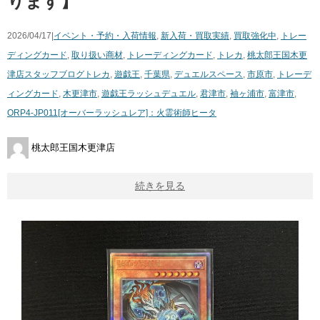
ります】
2026/04/17|
イベント・予約・入荷情報
,
新入荷・買取実績
,
買取強化中
,
トレー
ディングカード
,
取り扱い商材
,
トレーディングカード
,
トレカ
,
桃太郎王国木更
津店スタッフブログ
トレカ
,
遊戯王
,
千葉県
,
デュエルスペース
,
市原市
,
トレーデ
ィングカード
,
木更津市
,
遊戯王ラッシュデュエル
,
君津市
,
袖ヶ浦市
,
富津市
,
ORP4-JP011[オーバーラッシュレア]：火霊術師ヒータ
桃太郎王国木更津店
続きを見る