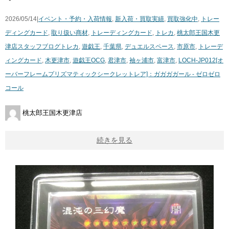
2026/05/14|
イベント・予約・入荷情報
,
新入荷・買取実績
,
買取強化中
,
トレー
ディングカード
,
取り扱い商材
,
トレーディングカード
,
トレカ
,
桃太郎王国木更
津店スタッフブログ
トレカ
,
遊戯王
,
千葉県
,
デュエルスペース
,
市原市
,
トレーデ
ィングカード
,
木更津市
,
遊戯王OCG
,
君津市
,
袖ヶ浦市
,
富津市
,
LOCH-JP012[オ
ーバーフレームプリズマティックシークレットレア]：ガガガガール ​- ​ゼロゼロ
コール
桃太郎王国木更津店
続きを見る