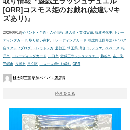
取り情報『遊戯王ラッシュデュエル
[ORR]コスモス姫のお戯れ(絵違い/キ
ズあり)』
2026/06/18|
イベント・予約・入荷情報
,
新入荷・買取実績
,
買取強化中
,
トレー
ディングカード
,
取り扱い商材
,
トレーディングカード
,
桃太郎王国草加バイパス
店スタッフブログ
,
トレカ
トレカ
,
遊戯王
,
埼玉県
,
草加市
,
デュエルスペース
,
松
戸市
,
トレーディングカード
,
川口市
,
遊戯王ラッシュデュエル
,
越谷市
,
吉川氏
,
三郷市
,
八潮市
,
足立区
,
コスモス姫のお戯れ
,
ORR
桃太郎王国草加バイパス店店長
続きを見る