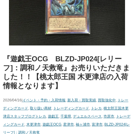
『遊戯王OCG BLZD-JP024[レリー
フ]：調和ノ天救竜』お売りいただきま
した！！【桃太郎王国 木更津店の入荷
情報となります】
2026/04/16|
イベント・予約・入荷情報
,
新入荷・買取実績
,
買取強化中
,
トレー
ディングカード
,
取り扱い商材
,
トレーディングカード
,
トレカ
,
桃太郎王国木更
津店スタッフブログ
トレカ
,
遊戯王
,
千葉県
,
デュエルスペース
,
市原市
,
トレーデ
ィングカード
,
木更津市
,
遊戯王OCG
,
君津市
,
袖ヶ浦市
,
富津市
,
BLZD-JP024[レ
リーフ]：調和ノ天救竜