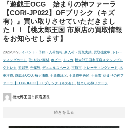
『遊戯王OCG 始まりの神ファーラ
【CORI-JP022】OFプリシク（キズ
有）』買い取りさせていただきまし
た！！【桃太郎王国 市原店の買取情報
をお知らせします】
2026/04/28|
イベント・予約・入荷情報
,
新入荷・買取実績
,
買取強化中
,
トレー
ディングカード
,
取り扱い商材
,
ホビー
,
トレカ
,
桃太郎王国市原店スタッフブロ
グ
トレカ
,
遊戯王
,
千葉県
,
デュエルスペース
,
市原市
,
トレーディングカード
,
木
更津市
,
遊戯王OCG
,
袖ヶ浦市
,
千葉市緑区
,
千葉市中央区
,
千葉市
,
始まりの神フ
ァーラ【CORI-JP022】OFプリシク（キズ有）
,
始まりの神ファーラ
桃太郎王国市原店店長
続きを見る