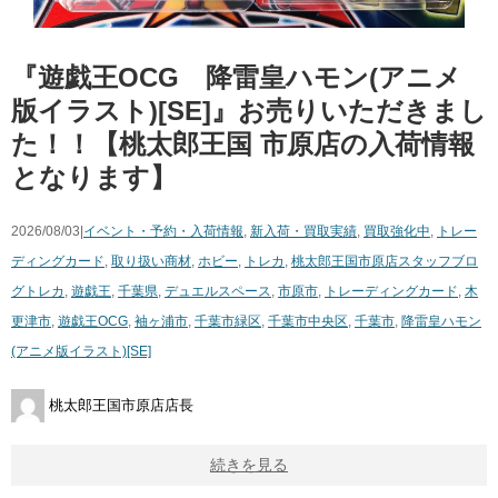
『遊戯王OCG 降雷皇ハモン(アニメ
版イラスト)[SE]』お売りいただきまし
た！！【桃太郎王国 市原店の入荷情報
となります】
2026/08/03|
イベント・予約・入荷情報
,
新入荷・買取実績
,
買取強化中
,
トレー
ディングカード
,
取り扱い商材
,
ホビー
,
トレカ
,
桃太郎王国市原店スタッフブロ
グ
トレカ
,
遊戯王
,
千葉県
,
デュエルスペース
,
市原市
,
トレーディングカード
,
木
更津市
,
遊戯王OCG
,
袖ヶ浦市
,
千葉市緑区
,
千葉市中央区
,
千葉市
,
降雷皇ハモン
(アニメ版イラスト)[SE]
桃太郎王国市原店店長
続きを見る