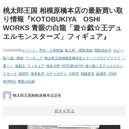
桃太郎王国 相模原橋本店の最新買い取
り情報『KOTOBUKIYA OSHI
WORKS 青眼の白龍​「遊☆戯☆王デュ
エルモンスターズ」​フィギュア』
2026/06/09|
イベント・予約・入荷情報
,
新入荷・買取実績
,
買取強化中
,
ホビー
,
取り扱い商材
,
フィギュア
,
桃太郎王国相模原橋本店スタッフブログ
プライズ
,
一
番くじ
,
遊戯王
,
フィギュア
,
神奈川県
,
KOTOBUKIYA
,
遊☆戯☆王デュエルモン
スターズ
,
座間市
,
海老名市
,
ガチャガチャ
,
大和市
,
相模原市
,
綾瀬市
,
OSHI
WORKS
,
青眼の白龍​
桃太郎王国相模原橋本店店長
続きを見る