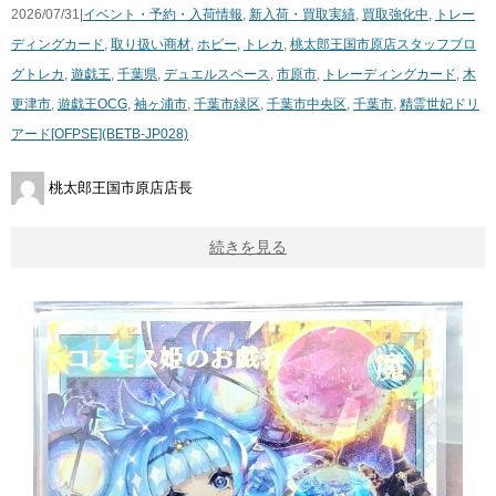
2026/07/31|
イベント・予約・入荷情報
,
新入荷・買取実績
,
買取強化中
,
トレー
ディングカード
,
取り扱い商材
,
ホビー
,
トレカ
,
桃太郎王国市原店スタッフブロ
グ
トレカ
,
遊戯王
,
千葉県
,
デュエルスペース
,
市原市
,
トレーディングカード
,
木
更津市
,
遊戯王OCG
,
袖ヶ浦市
,
千葉市緑区
,
千葉市中央区
,
千葉市
,
精霊世妃ドリ
アード[OFPSE](BETB-JP028)
桃太郎王国市原店店長
続きを見る