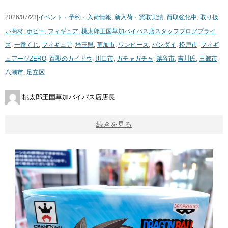
2026/07/23|
イベント・予約・入荷情報
,
新入荷・買取実績
,
買取強化中
,
取り扱
い商材
,
ホビー
,
フィギュア
,
桃太郎王国草加バイパス店スタッフブログ
プライ
ズ
,
一番くじ
,
フィギュア
,
埼玉県
,
草加市
,
ワンピース
,
バンダイ
,
松戸市
,
フィギ
ュアーツZERO
,
百獣のカイドウ
,
川口市
,
ガチャガチャ
,
越谷市
,
吉川氏
,
三郷市
,
八潮市
,
足立区
桃太郎王国草加バイパス店店長
続きを見る