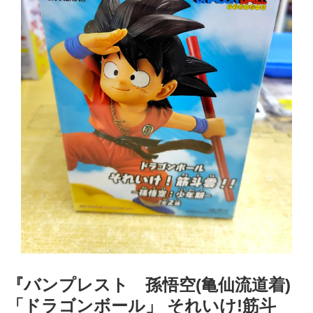
『バンプレスト 孫悟空(亀仙流道着) ​
「ドラゴンボール」 ​それいけ!筋斗