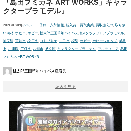
「島田フミカネ ART WORKS」キャラ
クタープラモデル』
2026/07/09|
イベント・予約・入荷情報
,
新入荷・買取実績
,
買取強化中
,
取り扱
い商材
,
ホビー
,
ホビー
,
桃太郎王国草加バイパス店スタッフブログ
プラモデル
,
埼玉県
,
草加市
,
松戸市
,
コトブキヤ
,
川口市
,
模型
,
ホビー
,
ホビーショップ
,
越谷
市
,
吉川氏
,
三郷市
,
八潮市
,
足立区
,
キャラクタープラモデル
,
アルティニア
,
島田
フミカネ ART WORKS
桃太郎王国草加バイパス店店長
続きを見る