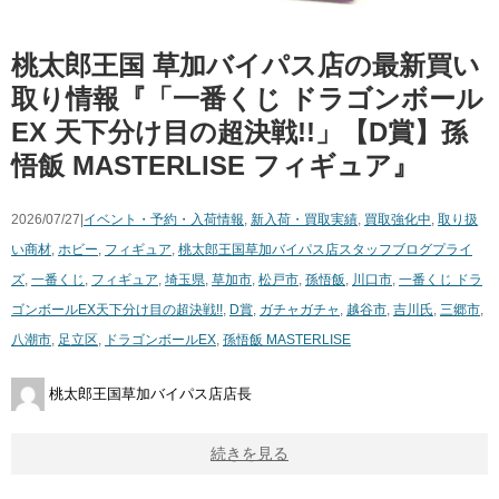
桃太郎王国 草加バイパス店の最新買い
取り情報『「一番くじ ​ドラゴンボール
EX 天下分け目の超決戦!!」【D賞】孫
悟飯 ​MASTERLISE フィギュア』
2026/07/27|
イベント・予約・入荷情報
,
新入荷・買取実績
,
買取強化中
,
取り扱
い商材
,
ホビー
,
フィギュア
,
桃太郎王国草加バイパス店スタッフブログ
プライ
ズ
,
一番くじ
,
フィギュア
,
埼玉県
,
草加市
,
松戸市
,
孫悟飯
,
川口市
,
一番くじ ​ドラ
ゴンボールEX天下分け目の超決戦!!
,
D賞
,
ガチャガチャ
,
越谷市
,
吉川氏
,
三郷市
,
八潮市
,
足立区
,
ドラゴンボールEX
,
孫悟飯 ​MASTERLISE
桃太郎王国草加バイパス店店長
続きを見る