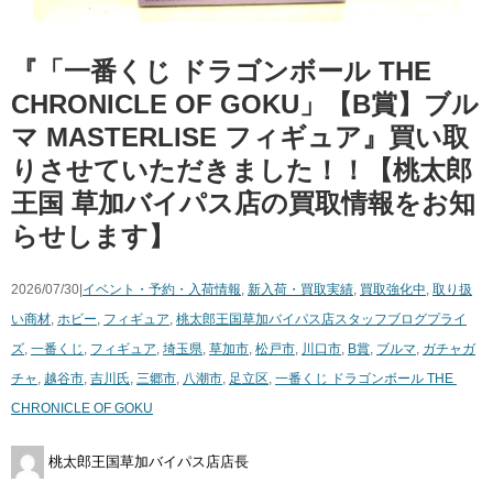
『「一番くじ ​ドラゴンボール ​THE ​
CHRONICLE ​OF ​GOKU」【B賞】ブル
マ MASTERLISE フィギュア』買い取
りさせていただきました！！【桃太郎
王国 草加バイパス店の買取情報をお知
らせします】
2026/07/30|
イベント・予約・入荷情報
,
新入荷・買取実績
,
買取強化中
,
取り扱
い商材
,
ホビー
,
フィギュア
,
桃太郎王国草加バイパス店スタッフブログ
プライ
ズ
,
一番くじ
,
フィギュア
,
埼玉県
,
草加市
,
松戸市
,
川口市
,
B賞
,
ブルマ
,
ガチャガ
チャ
,
越谷市
,
吉川氏
,
三郷市
,
八潮市
,
足立区
,
一番くじ ​ドラゴンボール ​THE ​
CHRONICLE ​OF ​GOKU
桃太郎王国草加バイパス店店長