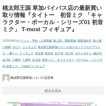
桃太郎王国 草加バイパス店の最新買い
取り情報『タイトー 初音ミク ​「キャ
ラクター・ボーカル・シリーズ01 ​初音
ミク」 ​T-most ​フィギュア』
2026/08/03|
イベント・予約・入荷情報
,
新入荷・買取実績
,
買取強化中
,
取り扱
い商材
,
ホビー
,
フィギュア
,
桃太郎王国草加バイパス店スタッフブログ
プライ
ズ
,
一番くじ
,
フィギュア
,
埼玉県
,
草加市
,
松戸市
,
川口市
,
ガチャガチャ
,
越谷市
,
吉川氏
,
三郷市
,
八潮市
,
足立区
,
初音ミク ​「キャラクター・ボーカル・シリーズ
01 ​初音ミク」 ​T-most ​フィギュア
桃太郎王国草加バイパス店店長
続きを見る