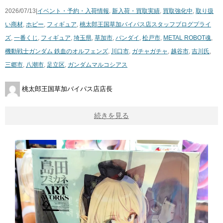
2026/07/13|
イベント・予約・入荷情報
,
新入荷・買取実績
,
買取強化中
,
取り扱
い商材
,
ホビー
,
フィギュア
,
桃太郎王国草加バイパス店スタッフブログ
プライ
ズ
,
一番くじ
,
フィギュア
,
埼玉県
,
草加市
,
バンダイ
,
松戸市
,
METAL ​ROBOT魂
,
機動戦士ガンダム ​鉄血のオルフェンズ
,
川口市
,
ガチャガチャ
,
越谷市
,
吉川氏
,
三郷市
,
八潮市
,
足立区
,
​ガンダムマルコシアス
桃太郎王国草加バイパス店店長
続きを見る