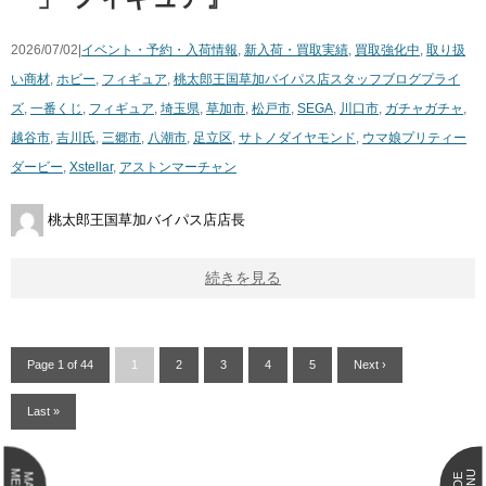
2026/07/02|
イベント・予約・入荷情報
,
新入荷・買取実績
,
買取強化中
,
取り扱
い商材
,
ホビー
,
フィギュア
,
桃太郎王国草加バイパス店スタッフブログ
プライ
ズ
,
一番くじ
,
フィギュア
,
埼玉県
,
草加市
,
松戸市
,
SEGA
,
川口市
,
ガチャガチャ
,
越谷市
,
吉川氏
,
三郷市
,
八潮市
,
足立区
,
サトノダイヤモンド
,
ウマ娘プリティー
ダービー
,
Xstellar
,
アストンマーチャン
桃太郎王国草加バイパス店店長
続きを見る
Page 1 of 44
1
2
3
4
5
Next ›
Last »
MENU
MENU
MAIN
SIDE