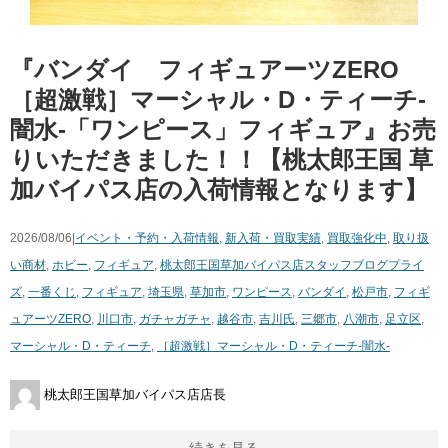
『バンダイ フィギュアーツZERO
［超激戦］マーシャル・D・ティーチ-
闇水-「ワンピース」フィギュア』お売
りいただきました！！【桃太郎王国 草
加バイパス店の入荷情報となります】
2026/08/06|
イベント・予約・入荷情報
,
新入荷・買取実績
,
買取強化中
,
取り扱
い商材
,
ホビー
,
フィギュア
,
桃太郎王国草加バイパス店スタッフブログ
プライ
ズ
,
一番くじ
,
フィギュア
,
埼玉県
,
草加市
,
ワンピース
,
バンダイ
,
松戸市
,
フィギ
ュアーツZERO
,
川口市
,
ガチャガチャ
,
越谷市
,
吉川氏
,
三郷市
,
八潮市
,
足立区
,
マーシャル・D・ティーチ
,
［超激戦］マーシャル・D・ティーチ-闇水-
桃太郎王国草加バイパス店店長