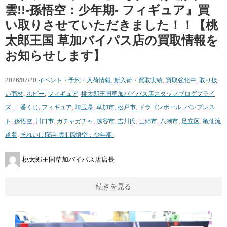
雲!!-孫悟空：少年期- フィギュア』買
い取りさせていただきました！！【桃
太郎王国 草加バイパス店の買取情報を
お知らせします】
2026/07/20|
イベント・予約・入荷情報
,
新入荷・買取実績
,
買取強化中
,
取り扱
い商材
,
ホビー
,
フィギュア
,
桃太郎王国草加バイパス店スタッフブログ
プライ
ズ
,
一番くじ
,
フィギュア
,
埼玉県
,
草加市
,
松戸市
,
ドラゴンボール
,
バンプレス
ト
,
孫悟空
,
川口市
,
ガチャガチャ
,
越谷市
,
吉川氏
,
三郷市
,
八潮市
,
足立区
,
亀仙流
道着
,
それいけ!筋斗雲!!-孫悟空：少年期-
桃太郎王国草加バイパス店店長
続きを見る