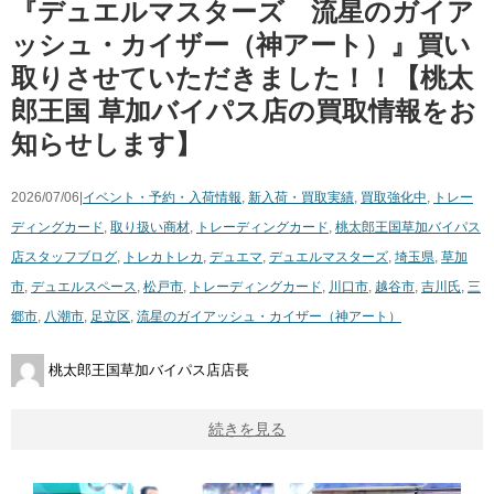
『デュエルマスターズ 流星のガイア
ッシュ・カイザー（神アート）』買い
取りさせていただきました！！【桃太
郎王国 草加バイパス店の買取情報をお
知らせします】
2026/07/06|
イベント・予約・入荷情報
,
新入荷・買取実績
,
買取強化中
,
トレー
ディングカード
,
取り扱い商材
,
トレーディングカード
,
桃太郎王国草加バイパス
店スタッフブログ
,
トレカ
トレカ
,
デュエマ
,
デュエルマスターズ
,
埼玉県
,
草加
市
,
デュエルスペース
,
松戸市
,
トレーディングカード
,
川口市
,
越谷市
,
吉川氏
,
三
郷市
,
八潮市
,
足立区
,
流星のガイアッシュ・カイザー（神アート）
桃太郎王国草加バイパス店店長
続きを見る