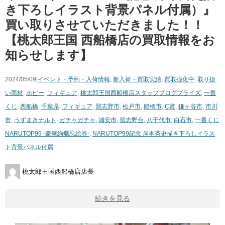
き下ろしイラスト背景パネル付属）』
買い取りさせていただきました！！
【桃太郎王国 西船橋店の買取情報をお
知らせします】
2024/05/09|
イベント・予約・入荷情報
,
新入荷・買取実績
,
買取強化中
,
取り扱
い商材
,
ホビー
,
フィギュア
,
桃太郎王国西船橋店スタッフブログ
プライズ
,
一番
くじ
,
西船橋
,
千葉県
,
フィギュア
,
習志野市
,
松戸市
,
船橋市
,
C賞
,
鎌ヶ谷市
,
市川
市
,
うずまきナルト
,
ガチャガチャ
,
浦安市
,
習志野台
,
八千代市
,
白石市
,
一番くじ
​NARUTOP99 ​-豪華絢爛忍絵巻-
,
NARUTOP99記念 岸本斉史描き下ろしイラス
ト背景パネル付属
桃太郎王国西船橋店店長
続きを見る