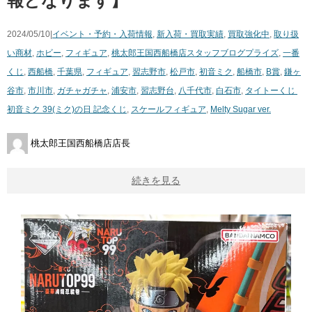
報となります】
2024/05/10|
イベント・予約・入荷情報
,
新入荷・買取実績
,
買取強化中
,
取り扱
い商材
,
ホビー
,
フィギュア
,
桃太郎王国西船橋店スタッフブログ
プライズ
,
一番
くじ
,
西船橋
,
千葉県
,
フィギュア
,
習志野市
,
松戸市
,
初音ミク
,
船橋市
,
B賞
,
鎌ヶ
谷市
,
市川市
,
ガチャガチャ
,
浦安市
,
習志野台
,
八千代市
,
白石市
,
タイトーくじ ​
初音ミク ​39(ミク)の日 ​記念くじ
,
スケールフィギュア
,
Melty ​Sugar ​ver.
桃太郎王国西船橋店店長
続きを見る