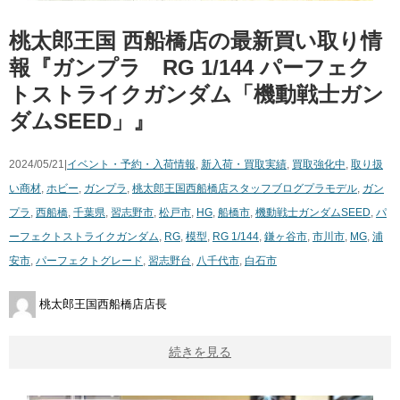
桃太郎王国 西船橋店の最新買い取り情
報『ガンプラ RG 1/144 パーフェク
トストライクガンダム「機動戦士ガン
ダムSEED」』
2024/05/21|
イベント・予約・入荷情報
,
新入荷・買取実績
,
買取強化中
,
取り扱
い商材
,
ホビー
,
ガンプラ
,
桃太郎王国西船橋店スタッフブログ
プラモデル
,
ガン
プラ
,
西船橋
,
千葉県
,
習志野市
,
松戸市
,
HG
,
船橋市
,
機動戦士ガンダムSEED
,
パ
ーフェクトストライクガンダム
,
RG
,
模型
,
RG 1/144
,
鎌ヶ谷市
,
市川市
,
MG
,
浦
安市
,
パーフェクトグレード
,
習志野台
,
八千代市
,
白石市
桃太郎王国西船橋店店長
続きを見る