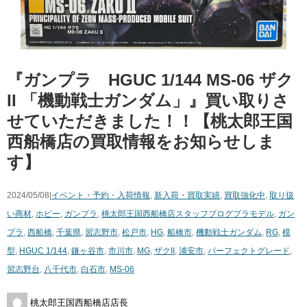
『ガンプラ HGUC 1/144 ​MS-06 ​ザク
II ​「機動戦士ガンダム」』買い取りさ
せていただきました！！【桃太郎王国
西船橋店の買取情報をお知らせしま
す】
2024/05/08|
イベント・予約・入荷情報
,
新入荷・買取実績
,
買取強化中
,
取り扱
い商材
,
ホビー
,
ガンプラ
,
桃太郎王国西船橋店スタッフブログ
プラモデル
,
ガン
プラ
,
西船橋
,
千葉県
,
習志野市
,
松戸市
,
HG
,
船橋市
,
機動戦士ガンダム
,
RG
,
模
型
,
HGUC 1/144
,
鎌ヶ谷市
,
市川市
,
MG
,
ザクII
,
浦安市
,
パーフェクトグレード
,
習志野台
,
八千代市
,
白石市
,
MS-06
桃太郎王国西船橋店店長