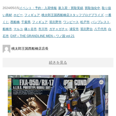
2024/05/15|
イベント・予約・入荷情報
,
新入荷・買取実績
,
買取強化中
,
取り扱
い商材
,
ホビー
,
フィギュア
,
桃太郎王国西船橋店スタッフブログ
プライズ
,
一番
くじ
,
西船橋
,
千葉県
,
フィギュア
,
習志野市
,
ワンピース
,
松戸市
,
バンプレスト
,
船橋市
,
マルコ
,
鎌ヶ谷市
,
市川市
,
ガチャガチャ
,
浦安市
,
習志野台
,
八千代市
,
白
石市
,
DXF～THE ​GRANDLINE ​MEN～ワノ国 ​vol.21
桃太郎王国西船橋店店長
続きを見る