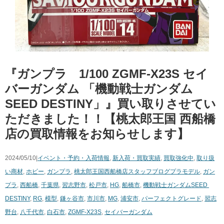
『ガンプラ 1/100 ​ZGMF-X23S ​セイ
バーガンダム ​「機動戦士ガンダム
SEED ​DESTINY」』買い取りさせてい
ただきました！！【桃太郎王国 西船橋
店の買取情報をお知らせします】
2024/05/10|
イベント・予約・入荷情報
,
新入荷・買取実績
,
買取強化中
,
取り扱
い商材
,
ホビー
,
ガンプラ
,
桃太郎王国西船橋店スタッフブログ
プラモデル
,
ガン
プラ
,
西船橋
,
千葉県
,
習志野市
,
松戸市
,
HG
,
船橋市
,
機動戦士ガンダムSEED ​
DESTINY
,
RG
,
模型
,
鎌ヶ谷市
,
市川市
,
MG
,
浦安市
,
パーフェクトグレード
,
習志
野台
,
八千代市
,
白石市
,
​ZGMF-X23S
,
セイバーガンダム