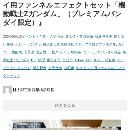
イ用ファンネルエフェクトセット「機
動戦士Zガンダム」（プレミアムバン
ダイ限定）』
2024/05/13|
イベント・予約・入荷情報
,
新入荷・買取実績
,
買取強化中
,
取り扱
い商材
,
ホビー
,
ガンプラ
,
桃太郎王国西船橋店スタッフブログ
プラモデル
,
ガン
プラ
,
西船橋
,
千葉県
,
習志野市
,
松戸市
,
HG
,
船橋市
,
プレミアムバンダイ限定
,
機
動戦士Zガンダム
,
RG
,
模型
,
鎌ヶ谷市
,
市川市
,
1/144
,
MG
,
HGUC
,
浦安市
,
パー
フェクトグレード
,
習志野台
,
八千代市
,
白石市
,
キュベレイ用ファンネルエフェ
クトセット
桃太郎王国西船橋店店長
続きを見る