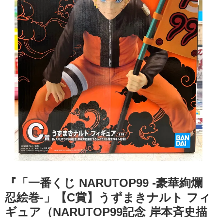
『「一番くじ ​NARUTOP99 ​-豪華絢爛
忍絵巻-」​【C賞】うずまきナルト フィ
ギュア（NARUTOP99記念 岸本斉史描