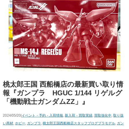
桃太郎王国 西船橋店の最新買い取り情
報『ガンプラ HGUC 1/144 リゲルグ
「機動戦士ガンダムZZ」』
2024/05/20|
イベント・予約・入荷情報
,
新入荷・買取実績
,
買取強化中
,
取り扱
い商材
,
ホビー
,
ガンプラ
,
桃太郎王国西船橋店スタッフブログ
プラモデル
,
ガン