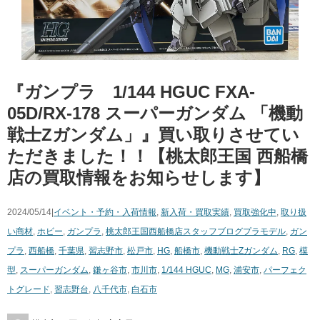
『ガンプラ 1/144 ​HGUC ​FXA-
05D/RX-178 ​スーパーガンダム ​「機動
戦士Zガンダム」』買い取りさせてい
ただきました！！【桃太郎王国 西船橋
店の買取情報をお知らせします】
2024/05/14|
イベント・予約・入荷情報
,
新入荷・買取実績
,
買取強化中
,
取り扱
い商材
,
ホビー
,
ガンプラ
,
桃太郎王国西船橋店スタッフブログ
プラモデル
,
ガン
プラ
,
西船橋
,
千葉県
,
習志野市
,
松戸市
,
HG
,
船橋市
,
機動戦士Zガンダム
,
RG
,
模
型
,
スーパーガンダム
,
鎌ヶ谷市
,
市川市
,
1/144 ​HGUC
,
MG
,
浦安市
,
パーフェク
トグレード
,
習志野台
,
八千代市
,
白石市