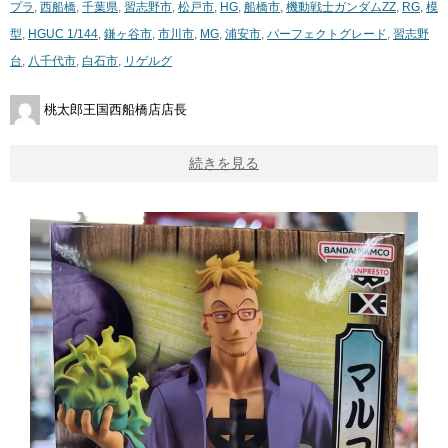
プラ
,
西船橋
,
千葉県
,
習志野市
,
松戸市
,
HG
,
船橋市
,
機動戦士ガンダムZZ
,
RG
,
模
型
,
HGUC 1/144
,
鎌ヶ谷市
,
市川市
,
MG
,
浦安市
,
パーフェクトグレード
,
習志野
台
,
八千代市
,
白石市
,
リゲルグ
桃太郎王国西船橋店店長
続きを見る