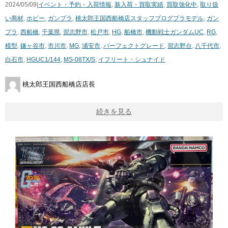
2024/05/09|
イベント・予約・入荷情報
,
新入荷・買取実績
,
買取強化中
,
取り扱
い商材
,
ホビー
,
ガンプラ
,
桃太郎王国西船橋店スタッフブログ
プラモデル
,
ガン
プラ
,
西船橋
,
千葉県
,
習志野市
,
松戸市
,
HG
,
船橋市
,
機動戦士ガンダムUC
,
RG
,
模型
,
鎌ヶ谷市
,
市川市
,
MG
,
浦安市
,
パーフェクトグレード
,
習志野台
,
八千代市
,
白石市
,
HGUC1/144
,
MS-08TX/S
,
イフリート・シュナイド
桃太郎王国西船橋店店長
続きを見る